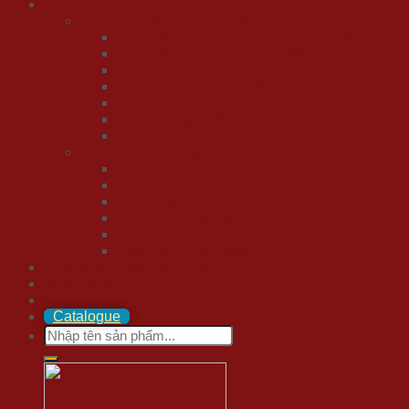
Quà Tặng
Bộ Sưu Tập Quà Tết Tuyển Chọn 2024
Quà Tết Doanh Nghiệp/ Khu Công Nghiệp
Quà Tết Nhân Viên/ Công Nhân
Quà Tết Tặng Đối Tác/ Khách Hàng
Quà Tết Giáo Viên/ Công Chức
Quà Tết Sức Khỏe
Quà Tết Ngoại Nhập
Mẫu Hộp Quà Tết Sang Trọng
Quà tặng số lượng lớn
Quà Tặng Cổ Đông
Quà Tặng Đại Hội
Quà tặng doanh nhân cao cấp
Quà Tặng Marketing
Quà Tặng Sự Kiện
Quà Tặng Tập Đoàn
Quà tặng tuyển chọn 20/10
Mua trả góp
Liên hệ
Catalogue
Search
for: