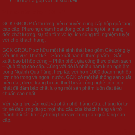
Hỗ trợ trả góp với lãi suất
0%
Vì sao nên chọn GCK?
GCK GROUP là thương hiệu chuyên cung cấp hộp quà tặng
cao cấp. Phương châm hoạt động của chúng tôi là mang
đến chất lượng, sự tận tâm và lợi ích cùng trải nghiệm tuyệt
vời cho khách hàng.
GCK GROUP sở hữu một hệ sinh thái bao gồm Các công ty
với lĩnh vực Thiết kế – Sản xuất bao bì thực phẩm – Sản
xuất bao bì hộp cứng – Phân phối, gia công thực phẩm sạch
– Quà tặng cao cấp. Cùng với đó là nhiều năm kinh nghiệm
trong Ngành Quà Tặng, hợp tác với hơn 1000 doanh nghiệp
lớn nhỏ trong và ngoài nước. GCK có một hệ thống sản xuất
hiện đại, được trang bị các thiết bị và công nghệ tiên tiến
nhất để đảm bảo chất lượng mỗi sản phẩm luôn đạt tiêu
chuẩn cao nhất.
Với năng lực sản xuất và phân phối hàng đầu, chúng tôi tự
tin sẽ đáp ứng được mọi nhu cầu của khách hàng và trở
thành đối tác tin cậy trong lĩnh vực cung cấp quà tặng cao
cấp.
TRAO VỊ TẾT – KẾT TÂM GIAO – ĐẶT