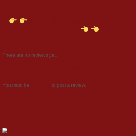
HÀNG NGAY
HOTLINE: 0938 292 133 hoặc
0976 783 355
Reviews
There are no reviews yet.
Be the first to review “Set quà Tết “Khổng
Tước Khai Xuân 3””
You must be
logged in
to post a review.
Câu hỏi thường gặp
Đặt số lượng ít nhất bao nhiêu?
Related products
Quick View