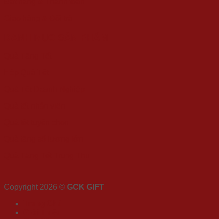
Đặt hàng & Thanh toán
Giao hàng & Đổi trả
DANH MỤC SẢN PHẨM
Quà Tặng Tết
Hộp Quà Tết
Quà Tết Doanh Nghiệp
Quà tết nhân viên
Quà tết tuyển chọn
Quà tặng số lượng lớn
Quà Tặng Tết Trung Thu
Copyright 2026 ©
GCK GIFT
Trang Chủ
Giới Thiệu