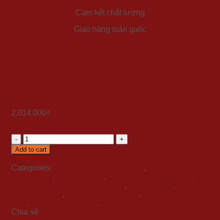
Cam kết chất lượng
Giao hàng toàn quốc
Set quà Tết “Khổng Tước
Khai Xuân 3”
2.014.000
₫
Xem toàn bộ thông tin
Set
quà
Add to cart
Tết
Xem video
Mua trả góp
"Khổng
Categories:
BST Quà Tết Tuyển Chọn
,
Mẫu Hộp Quà Tết
Tước
Sang Trọng
,
Quà Tặng Tết
,
Quà Tặng Tết Giáo Viên
,
Khai
Quà Tặng Tết Khu Công Nghiệp
,
Quà tết 2024
,
Quà Tết
Xuân
Doanh Nghiệp
,
Quà Tết Ngoại Nhập
,
Quà Tết Nhân
3"
Viên
,
Quà Tết Sức Khỏe
,
Quà Tết Tặng Đối Tác
quantity
Chia sẻ