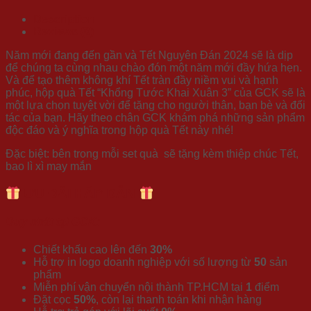
Description
Reviews (0)
Năm mới đang đến gần và Tết Nguyên Đán 2024 sẽ là dịp
để chúng ta cùng nhau chào đón một năm mới đầy hứa hẹn.
Và để tạo thêm không khí Tết tràn đầy niềm vui và hạnh
phúc, hộp quà Tết “Khổng Tước Khai Xuân 3” của GCK sẽ là
một lựa chọn tuyệt vời để tặng cho người thân, bạn bè và đối
tác của bạn. Hãy theo chân GCK khám phá những sản phẩm
độc đáo và ý nghĩa trong hộp quà Tết này nhé!
Đặc biệt: bên trong mỗi set quà sẽ tặng kèm thiệp chúc Tết,
bao lì xì may mắn
ƯU ĐÃI HẤP DẪN
Duy nhất tại GCK:
Chiết khấu cao lên đến
30%
Hỗ trợ in logo doanh nghiệp với số lượng từ
50
sản
phẩm
Miễn phí vận chuyển nội thành TP.HCM tại
1
điểm
Đặt cọc
50%
, còn lại thanh toán khi nhận hàng