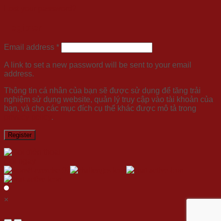
Lost your password?
Register
Email address
*
A link to set a new password will be sent to your email
address.
Thông tin cá nhân của bạn sẽ được sử dụng để tăng trải
nghiệm sử dụng website, quản lý truy cập vào tài khoản của
bạn, và cho các mục đích cụ thể khác được mô tả trong
privacy policy
.
Register
Gọi ngay
×