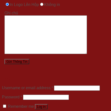
In Logo Lên Hộp
Không in
Ghi chú
Login
Username or email address
*
Password
*
Remember me
Log in