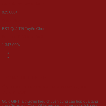
Set quà Tết “Sắc Xuân 1”
825.000
₫
Quick View
BST Quà Tết Tuyển Chọn
Set quà Tết “Sắc Xuân 3”
1.347.000
₫
THÔNG TIN LIÊN HỆ
CÔNG TY TRÁCH NHIỆM HỮU HẠN QUỐC TẾ
GCK GROUP
GCK GIFT là thương hiệu chuyên cung cấp hộp quà tặng
cao cấp, mang đến chất lượng, sự tận tâm và lợi ích cùng