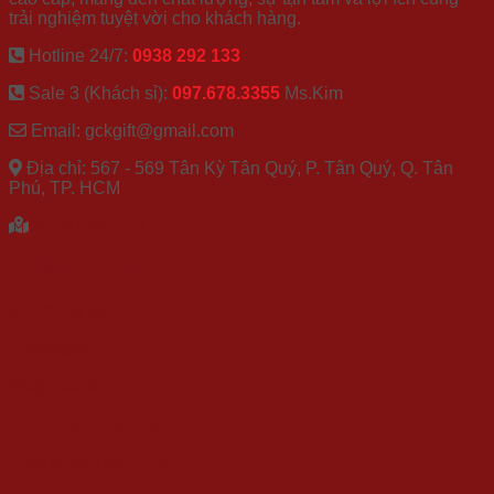
trải nghiệm tuyệt vời cho khách hàng.
Hotline 24/7:
0938 292 133
Sale 3 (Khách sỉ):
097.678.3355
Ms.Kim
Email: gckgift@gmail.com
Địa chỉ: 567 - 569 Tân Kỳ Tân Quý, P. Tân Quý, Q. Tân
Phú, TP. HCM
XEM BẢN ĐỒ
CHÍNH SÁCH
Về chúng tôi
Catalogue
Blog quà tặng
Chính sách bảo mật
Điều khoản sử dụng