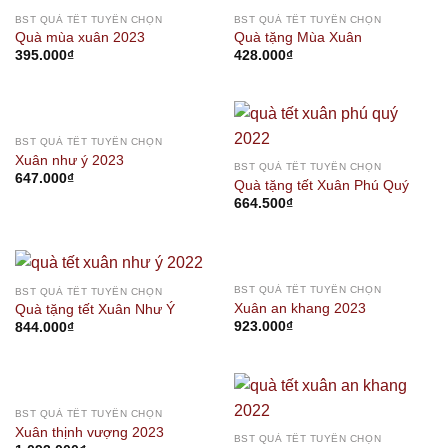
OUT OF STOCK
OUT OF STOCK
BST QUÀ TẾT TUYỂN CHỌN
BST QUÀ TẾT TUYỂN CHỌN
Quà mùa xuân 2023
Quà tặng Mùa Xuân
395.000
₫
428.000
₫
OUT OF STOCK
BST QUÀ TẾT TUYỂN CHỌN
Xuân như ý 2023
BST QUÀ TẾT TUYỂN CHỌN
647.000
₫
Quà tặng tết Xuân Phú Quý
664.500
₫
OUT OF STOCK
BST QUÀ TẾT TUYỂN CHỌN
BST QUÀ TẾT TUYỂN CHỌN
Xuân an khang 2023
Quà tặng tết Xuân Như Ý
923.000
₫
844.000
₫
OUT OF STOCK
BST QUÀ TẾT TUYỂN CHỌN
Xuân thịnh vượng 2023
BST QUÀ TẾT TUYỂN CHỌN