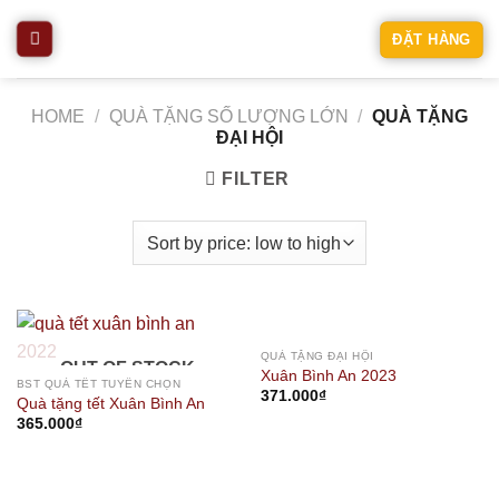
Skip
ĐẶT HÀNG
to
content
HOME
/
QUÀ TẶNG SỐ LƯỢNG LỚN
/
QUÀ TẶNG
ĐẠI HỘI
FILTER
OUT OF STOCK
QUÀ TẶNG ĐẠI HỘI
OUT OF STOCK
Xuân Bình An 2023
BST QUÀ TẾT TUYỂN CHỌN
371.000
₫
Quà tặng tết Xuân Bình An
365.000
₫