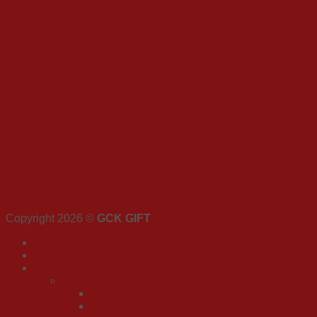
DANH MỤC SẢN PHẨM
Quà Tặng Tết
Hộp Quà Tết
Quà Tết Doanh Nghiệp
Quà tết nhân viên
Quà tết tuyển chọn
Quà tặng số lượng lớn
Quà Tặng Tết Trung Thu
Copyright 2026 ©
GCK GIFT
Trang Chủ
Giới Thiệu
Quà Tặng
Bộ Sưu Tập Quà Tết Tuyển Chọn 2024
Quà Tết Doanh Nghiệp/ Khu Công Nghiệp
Quà Tết Nhân Viên/ Công Nhân