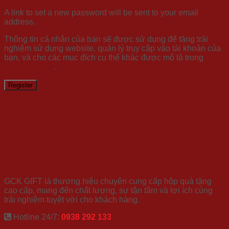
A link to set a new password will be sent to your email
address.
Thông tin cá nhân của bạn sẽ được sử dụng để tăng trải
nghiệm sử dụng website, quản lý truy cập vào tài khoản của
bạn, và cho các mục đích cụ thể khác được mô tả trong
privacy policy
.
Register
THÔNG TIN LIÊN HỆ
CÔNG TY TRÁCH NHIỆM HỮU HẠN QUỐC TẾ
GCK GROUP
GCK GIFT là thương hiệu chuyên cung cấp hộp quà tặng
cao cấp, mang đến chất lượng, sự tận tâm và lợi ích cùng
trải nghiệm tuyệt vời cho khách hàng.
Hotline 24/7:
0938 292 133