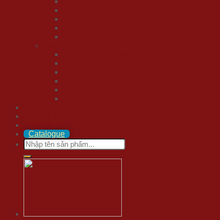
Quà Tết Tặng Đối Tác/ Khách Hàng
Quà Tết Giáo Viên/ Công Chức
Quà Tết Sức Khỏe
Quà Tết Ngoại Nhập
Mẫu Hộp Quà Tết Sang Trọng
Quà tặng số lượng lớn
Quà Tặng Cổ Đông
Quà Tặng Đại Hội
Quà tặng doanh nhân cao cấp
Quà Tặng Marketing
Quà Tặng Sự Kiện
Quà Tặng Tập Đoàn
Quà tặng tuyển chọn 20/10
Mua trả góp
Liên hệ
Catalogue
Search
for: