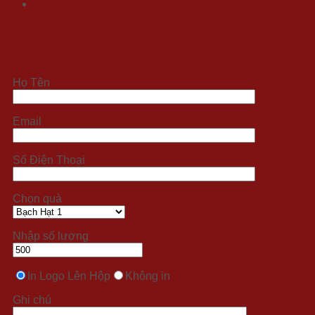
Đặt hàng xử lý nhanh 24/7
Họ Tên
Email
Số Điện Thoại
Chọn quà
Nhập số lượng
In Logo Lên Hộp
Không in
Ghi chú