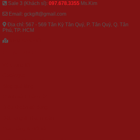
Sale 3 (Khách sỉ):
097.678.3355
Ms.Kim
Email: gckgift@gmail.com
Địa chỉ: 567 - 569 Tân Kỳ Tân Quý, P. Tân Quý, Q. Tân
Phú, TP. HCM
XEM BẢN ĐỒ
CHÍNH SÁCH
Về chúng tôi
Catalogue
Blog quà tặng
Chính sách bảo mật
Điều khoản sử dụng
Đặt hàng & Thanh toán
Giao hàng & Đổi trả