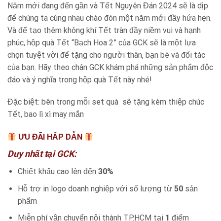
Năm mới đang đến gần và Tết Nguyên Đán 2024 sẽ là dịp
để chúng ta cùng nhau chào đón một năm mới đầy hứa hẹn.
Và để tạo thêm không khí Tết tràn đầy niềm vui và hạnh
phúc, hộp quà Tết “Bạch Hoa 2” của GCK sẽ là một lựa
chọn tuyệt vời để tặng cho người thân, bạn bè và đối tác
của bạn. Hãy theo chân GCK khám phá những sản phẩm độc
đáo và ý nghĩa trong hộp quà Tết này nhé!
Đặc biệt: bên trong mỗi set quà sẽ tặng kèm thiệp chúc
Tết, bao lì xì may mắn
ƯU ĐÃI HẤP DẪN
Duy nhất tại GCK:
Chiết khấu cao lên đến
30%
Hỗ trợ in logo doanh nghiệp với số lượng từ
50
sản
phẩm
Miễn phí vận chuyển nội thành TP.HCM tại
1
điểm