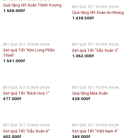
Quà tặng tết Xuân Thịnh Vượng
BST QUÀ TẾT TUYỂN CHỌN
1.648.600
₫
Quà tặng tết Xuân An Khang
1.438.500
₫
BST QUÀ TẾT TUYỂN CHỌN
BST QUÀ TẾT TUYỂN CHỌN
Set quà Tết “Kim Long Phồn
Set quà Tết “Sắc Xuân 2”
Thịnh”
1.062.000
₫
1.541.000
₫
OUT OF STOCK
BST QUÀ TẾT TUYỂN CHỌN
BST QUÀ TẾT TUYỂN CHỌN
Set quà Tết “Bách Hoa 1”
Quà tặng Mùa Xuân
477.000
₫
428.000
₫
BST QUÀ TẾT TUYỂN CHỌN
BST QUÀ TẾT TUYỂN CHỌN
Set quà Tết “Sắc Xuân 6”
Set quà Tết “Việt Nam 4”
602.000
₫
369.000
₫