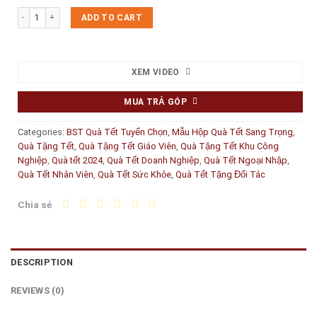
Set quà Tết "Bách Hoa 2" quantity
ADD TO CART
XEM VIDEO
MUA TRẢ GÓP
Categories:
BST Quà Tết Tuyển Chọn
,
Mẫu Hộp Quà Tết Sang Trọng
,
Quà Tặng Tết
,
Quà Tặng Tết Giáo Viên
,
Quà Tặng Tết Khu Công
Nghiệp
,
Quà tết 2024
,
Quà Tết Doanh Nghiệp
,
Quà Tết Ngoại Nhập
,
Quà Tết Nhân Viên
,
Quà Tết Sức Khỏe
,
Quà Tết Tặng Đối Tác
Chia sẻ
DESCRIPTION
REVIEWS (0)