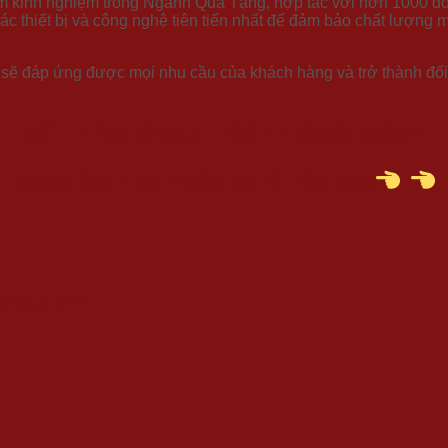
m kinh nghiệm trong Ngành Quà Tặng, hợp tác với hơn 1000 do
ác thiết bị và công nghệ tiên tiến nhất để đảm bảo chất lượng 
n sẽ đáp ứng được mọi nhu cầu của khách hàng và trở thành đối t
 – KẾT TÂM GIAO – ĐẶT HÀNG NGAY
 0938 292 133 hoặc 0976 783 355
hú Quý 1””