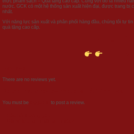
thực phẩm sạch – Quà tặng cao cấp. Cùng với đó là nhiều nă
nước. GCK có một hệ thống sản xuất hiện đại, được trang bị c
nhất.
Với năng lực sản xuất và phân phối hàng đầu, chúng tôi tự ti
quà tặng cao cấp.
TRAO VỊ TẾT
HOTLINE:
Reviews
There are no reviews yet.
Be the first to review “Set quà Tết “Vinh Hoa P
You must be
logged in
to post a review.
Câu hỏi thường gặp
Đặt số lượng ít nhất bao nhiêu?