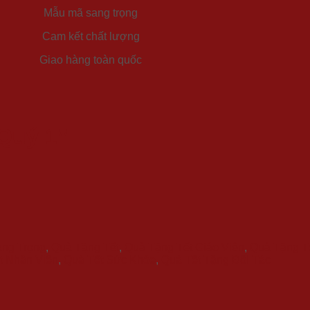
Mẫu mã sang trọng
Cam kết chất lượng
Giao hàng toàn quốc
 Quý 1”
ang Trọng
,
Quà Tặng Tết
,
Quà Tặng Tết Giáo Viên
,
Quà Tặng T
t Nhân Viên
,
Quà Tết Sức Khỏe
,
Quà Tết Tặng Đối Tác