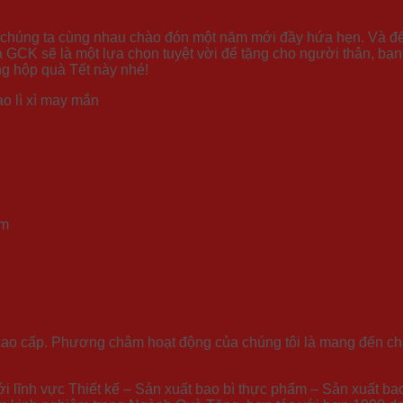
chúng ta cùng nhau chào đón một năm mới đầy hứa hẹn. Và để 
GCK sẽ là một lựa chọn tuyệt vời để tặng cho người thân, bạn 
g hộp quà Tết này nhé!
ao lì xì may mắn
ẩm
 cấp. Phương châm hoạt động của chúng tôi là mang đến chất 
lĩnh vực Thiết kế – Sản xuất bao bì thực phẩm – Sản xuất bao