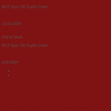
BST Quà Tết Tuyển Chọn
Set quà Tết “Khổng Tước Khai Xuân 3”
2.014.000
₫
Quick View
Out of stock
BST Quà Tết Tuyển Chọn
Quà tặng Mùa Xuân
428.000
₫
THÔNG TIN LIÊN HỆ
CÔNG TY TRÁCH NHIỆM HỮU HẠN QUỐC TẾ GCK