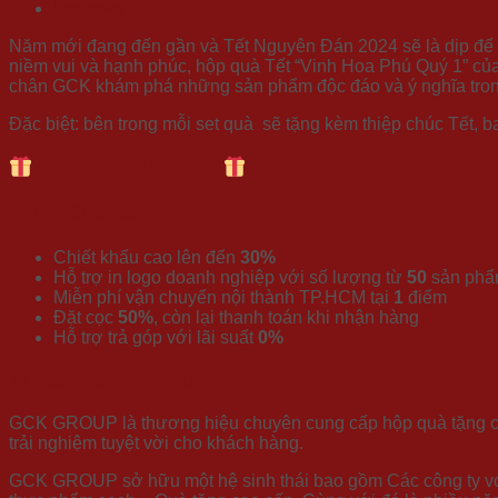
Reviews (0)
Năm mới đang đến gần và Tết Nguyên Đán 2024 sẽ là dịp để 
niềm vui và hạnh phúc, hộp quà Tết “Vinh Hoa Phú Quý 1” của 
chân GCK khám phá những sản phẩm độc đáo và ý nghĩa tron
Đặc biệt: bên trong mỗi set quà sẽ tặng kèm thiệp chúc Tết, b
ƯU ĐÃI HẤP DẪN
Duy nhất tại GCK:
Chiết khấu cao lên đến
30%
Hỗ trợ in logo doanh nghiệp với số lượng từ
50
sản ph
Miễn phí vận chuyển nội thành TP.HCM tại
1
điểm
Đặt cọc
50%
, còn lại thanh toán khi nhận hàng
Hỗ trợ trả góp với lãi suất
0%
Vì sao nên chọn GCK?
GCK GROUP là thương hiệu chuyên cung cấp hộp quà tặng cao
trải nghiệm tuyệt vời cho khách hàng.
GCK GROUP sở hữu một hệ sinh thái bao gồm Các công ty với 