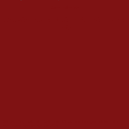
Xem thêm >>
Chuyên mục quà tết nhân viên/ công
nhân
Đặt gia công quà Tết – Giải pháp tối ưu hóa thời gian và tài chính
cho Doanh nghiệp dịp Tết 2024