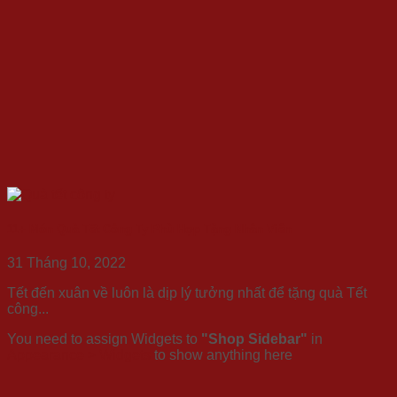
11+ Món Quà Tết Công Ty Phù Hợp Tặng Nhân Viên
31 Tháng 10, 2022
Tết đến xuân về luôn là dịp lý tưởng nhất để tặng quà Tết
công...
You need to assign Widgets to
"Shop Sidebar"
in
Appearance > Widgets
to show anything here