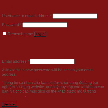
Login
Username or email address
*
Password
*
Remember me
Log in
Lost your password?
Register
Email address
*
A link to set a new password will be sent to your email
address.
Thông tin cá nhân của bạn sẽ được sử dụng để tăng trải
nghiệm sử dụng website, quản lý truy cập vào tài khoản của
bạn, và cho các mục đích cụ thể khác được mô tả trong
privacy policy
.
Register