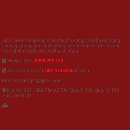
THÔNG TIN LIÊN HỆ
CÔNG TY TRÁCH NHIỆM HỮU HẠN QUỐC TẾ
GCK GROUP
GCK GIFT là thương hiệu chuyên cung cấp hộp quà tặng
cao cấp, mang đến chất lượng, sự tận tâm và lợi ích cùng
trải nghiệm tuyệt vời cho khách hàng.
Hotline 24/7:
0938 292 133
Sale 3 (Khách sỉ):
097.678.3355
Ms.Kim
Email: gckgift@gmail.com
Địa chỉ: 567 - 569 Tân Kỳ Tân Quý, P. Tân Quý, Q. Tân
Phú, TP. HCM
XEM BẢN ĐỒ
CHÍNH SÁCH
Về chúng tôi