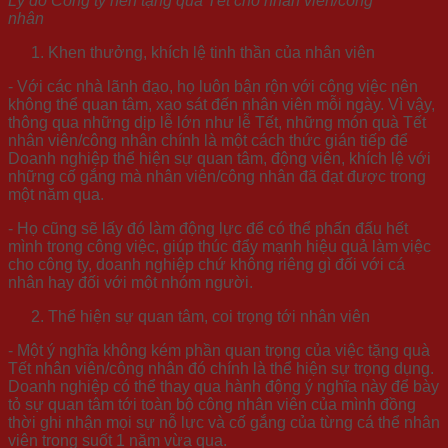
Lý do Công ty nên tặng quà Tết cho nhân viên/công
nhân
Khen thưởng, khích lệ tinh thần của nhân viên
- Với các nhà lãnh đạo, họ luôn bận rộn với công việc nên
không thể quan tâm, xao sát đến nhân viên mỗi ngày. Vì vậy,
thông qua những dịp lễ lớn như lễ Tết, những món quà Tết
nhân viên/công nhân chính là một cách thức gián tiếp để
Doanh nghiệp thể hiện sự quan tâm, động viên, khích lệ với
những cố gắng mà nhân viên/công nhân đã đạt được trong
một năm qua.
- Họ cũng sẽ lấy đó làm động lực để có thể phấn đấu hết
mình trong công việc, giúp thúc đẩy mạnh hiệu quả làm việc
cho công ty, doanh nghiệp chứ không riêng gì đối với cá
nhân hay đối với một nhóm người.
Thể hiện sự quan tâm, coi trọng tới nhân viên
- Một ý nghĩa không kém phần quan trọng của việc tặng quà
Tết nhân viên/công nhân đó chính là thể hiện sự trọng dụng.
Doanh nghiệp có thể thay qua hành động ý nghĩa này để bày
tỏ sự quan tâm tới toàn bộ công nhân viên của mình đồng
thời ghi nhận mọi sự nỗ lực và cố gắng của từng cá thể nhân
viên trong suốt 1 năm vừa qua.