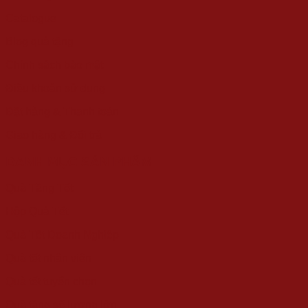
Catalogue
Blog quà tặng
Chính sách bảo mật
Điều khoản sử dụng
Đặt hàng & Thanh toán
Giao hàng & Đổi trả
DANH MỤC SẢN PHẨM
Quà Tặng Tết
Hộp Quà Tết
Quà Tết Doanh Nghiệp
Quà tết nhân viên
Quà tết tuyển chọn
Quà tặng số lượng lớn