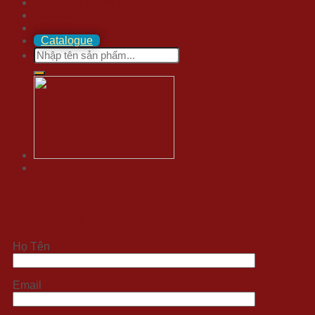
Quà tặng tuyển chọn 20/10
Mua trả góp
Liên hệ
Catalogue
Search
for:
Đặt hàng xử lý nhanh 24/7
Họ Tên
Email