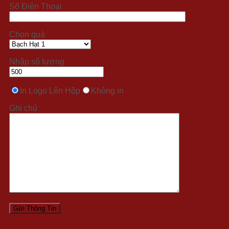
Số Điện Thoại
Chọn quà
Nhập số lượng
In Logo Lên Hộp
Không in
Ghi chú