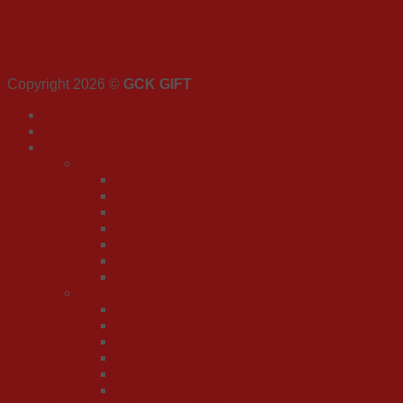
Quà Tặng Tết Trung Thu
Copyright 2026 ©
GCK GIFT
Trang Chủ
Giới Thiệu
Quà Tặng
Bộ Sưu Tập Quà Tết Tuyển Chọn 2024
Quà Tết Doanh Nghiệp/ Khu Công Nghiệp
Quà Tết Nhân Viên/ Công Nhân
Quà Tết Tặng Đối Tác/ Khách Hàng
Quà Tết Giáo Viên/ Công Chức
Quà Tết Sức Khỏe
Quà Tết Ngoại Nhập
Mẫu Hộp Quà Tết Sang Trọng
Quà tặng số lượng lớn
Quà Tặng Cổ Đông
Quà Tặng Đại Hội
Quà tặng doanh nhân cao cấp
Quà Tặng Marketing
Quà Tặng Sự Kiện
Quà Tặng Tập Đoàn