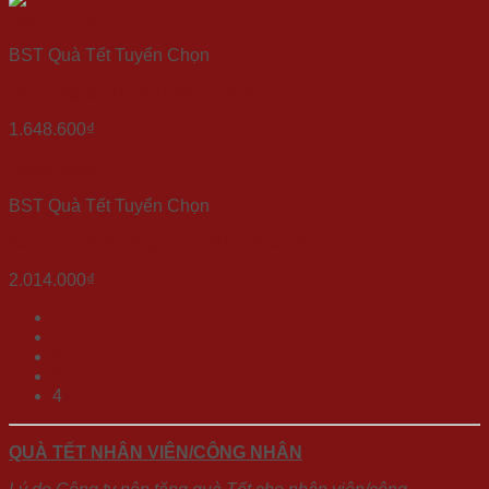
Quick View
BST Quà Tết Tuyển Chọn
Quà tặng tết Xuân Thịnh Vượng
1.648.600
₫
Quick View
BST Quà Tết Tuyển Chọn
Set quà Tết “Khổng Tước Khai Xuân 3”
2.014.000
₫
1
2
3
4
QUÀ TẾT NHÂN VIÊN/CÔNG NHÂN