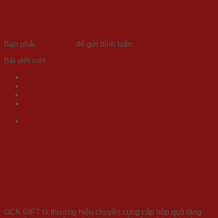
Địa chỉ cung cấp quà tết công ty 2023 chất lượng, giá tốt
Để lại một bình luận
Bạn phải
đăng nhập
để gửi bình luận.
Bài viết mới
Tết sum vầy
Set quà Tết hạt dinh dưỡng chưa bao giờ hết “HOT”
Quà Tết ý nghĩa cho thành viên trong Gia đình
Đặt gia công quà Tết – Giải pháp tối ưu hóa thời gian
và tài chính cho Doanh nghiệp dịp Tết 2024
Mách bạn chọn giỏ quà Tết cao cấp từ 1tr phù hợp
THÔNG TIN LIÊN HỆ
CÔNG TY TRÁCH NHIỆM HỮU HẠN QUỐC TẾ
GCK GROUP
GCK GIFT là thương hiệu chuyên cung cấp hộp quà tặng