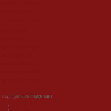
Đặt hàng & Thanh toán
Giao hàng & Đổi trả
DANH MỤC SẢN PHẨM
Quà Tặng Tết
Hộp Quà Tết
Quà Tết Doanh Nghiệp
Quà tết nhân viên
Quà tết tuyển chọn
Quà tặng số lượng lớn
Quà Tặng Tết Trung Thu
Copyright 2026 ©
GCK GIFT
Trang Chủ
Giới Thiệu