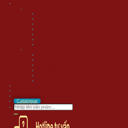
Quà Tặng
Bộ Sưu Tập Quà Tết Tuyển Chọn 2024
Quà Tết Doanh Nghiệp/ Khu Công Nghiệp
Quà Tết Nhân Viên/ Công Nhân
Quà Tết Tặng Đối Tác/ Khách Hàng
Quà Tết Giáo Viên/ Công Chức
Quà Tết Sức Khỏe
Quà Tết Ngoại Nhập
Mẫu Hộp Quà Tết Sang Trọng
Quà tặng số lượng lớn
Quà Tặng Cổ Đông
Quà Tặng Đại Hội
Quà tặng doanh nhân cao cấp
Quà Tặng Marketing
Quà Tặng Sự Kiện
Quà Tặng Tập Đoàn
Quà tặng tuyển chọn 20/10
Mua trả góp
Liên hệ
Catalogue
Search
for: