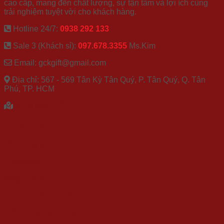
cao cấp, mang đến chất lượng, sự tận tâm và lợi ích cùng
trải nghiệm tuyệt vời cho khách hàng.
Hotline 24/7:
0938 292 133
Sale 3 (Khách sỉ):
097.678.3355
Ms.Kim
Email: gckgift@gmail.com
Địa chỉ: 567 - 569 Tân Kỳ Tân Quý, P. Tân Quý, Q. Tân
Phú, TP. HCM
XEM BẢN ĐỒ
CHÍNH SÁCH
Về chúng tôi
Catalogue
Blog quà tặng
Chính sách bảo mật
Điều khoản sử dụng