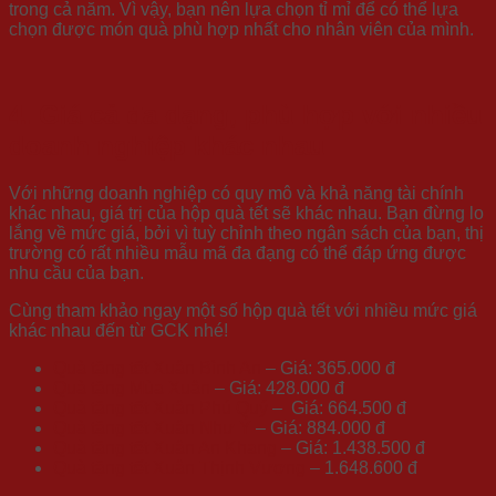
trong cả năm. Vì vậy, bạn nên lựa chọn tỉ mỉ để có thể lựa
chọn được món quà phù hợp nhất cho nhân viên của mình.
4. Giá cả đa dạng, phù hợp với nhiều
doanh nghiệp khác nhau
Với những doanh nghiệp có quy mô và khả năng tài chính
khác nhau, giá trị của hộp quà tết sẽ khác nhau. Bạn đừng lo
lắng về mức giá, bởi vì tuỳ chỉnh theo ngân sách của bạn, thị
trường có rất nhiều mẫu mã đa đạng có thể đáp ứng được
nhu cầu của bạn.
Cùng tham khảo ngay một số hộp quà tết với nhiều mức giá
khác nhau đến từ GCK nhé!
Quà tặng tết Xuân Bình An
– Giá: 365.000 đ
Quà tặng Mùa Xuân
– Giá: 428.000 đ
Quà tặng tết Xuân Phú Quý
– Giá: 664.500 đ
Quà tặng tết Xuân Như Ý
– Giá: 884.000 đ
Quà tặng tết Xuân An Khang
– Giá: 1.438.500 đ
Quà tặng tết Xuân Thịnh Vượng
– 1.648.600 đ