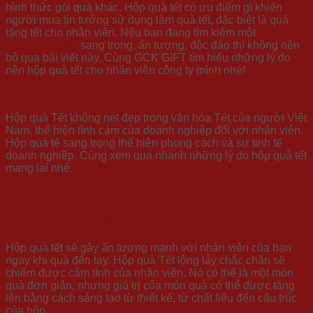
hình thức gói quà khác. Hộp quà tết có ưu điểm gì khiến
người mua tin tưởng sử dụng làm quà tết, đặc biệt là quà
tặng tết cho nhân viên. Nếu bạn đang tìm kiếm một
hộp quà
Tết nhân viên
sang trọng, ấn tượng, độc đáo thì không nên
bỏ qua bài viết này. Cùng GCK GIFT tìm hiểu những lý do
nên hộp quà tết cho nhân viên công ty mình nhé!
Hộp quà Tết không nét đẹp trong văn hóa Tết của người Việt
Nam, thể hiện tình cảm của doanh nghiệp đối với nhân viên.
Hộp quà tế sang trọng thể hiện phong cách và sự tinh tế
doanh nghiệp. Cùng xem qua nhanh những lý do hộp quà tết
mang lại nhé.
1. Hộp quà tết nhân viên có màu sắc
và thiết kế sang trọng
Hộp quà tết sẽ gây ấn tượng mạnh với nhân viên của bạn
ngay khi quà đến tay. Hộp quà Tết lộng lẫy chắc chắn sẽ
chiếm được cảm tình của nhân viên. Nó có thể là một món
quà đơn giản, nhưng giá trị của món quà có thể được tăng
lên bằng cách sáng tạo từ thiết kế, từ chất liệu đến cấu trúc
của hộp.