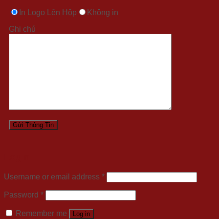
In Logo Lên Hộp
Không in
Ghi chú
Login
Username or email address
*
Password
*
Remember me
Log in