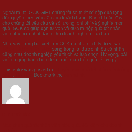
Ngoài ra, tại GCK GIFT chúng tôi sẽ thiết kế hộp quà tặng
độc quyền theo yêu cầu của khách hàng. Bạn chỉ cần đưa
cho chúng tôi yêu cầu về số lượng, chi phí và ý nghĩa món
quà. GCK sẽ giúp bạn tư vấn và đưa ra hộp quà tết nhân
viên phù hợp nhất dành cho doanh nghiệp của bạn.
Như vậy, trong bài viết trên GCK đã phân tích lý do vì sao
hộp quà tết nhân viên
sang trọng lại được nhiều cá nhân
cũng như doanh nghiệp yêu thích và lựa chọn. Hy vọng, bài
viết đã giúp bạn chọn được một mẫu hộp quà tết ưng ý.
This entry was posted in
Chuyên mục quà tết nhân viên/công
nhân
,
Tin Tức
. Bookmark the
permalink
.
BTV Thuý Hằng
Mẹo chọn quà tết nhân viên hiệu quả, tiết kiệm cho doanh
nghiệp