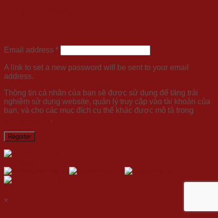
Lost your password?
Register
Email address
*
A link to set a new password will be sent to your email
address.
Thông tin cá nhân của bạn sẽ được sử dụng để tăng trải
nghiệm sử dụng website, quản lý truy cập vào tài khoản của
bạn, và cho các mục đích cụ thể khác được mô tả trong
privacy policy
.
Register
Gọi ngay
×