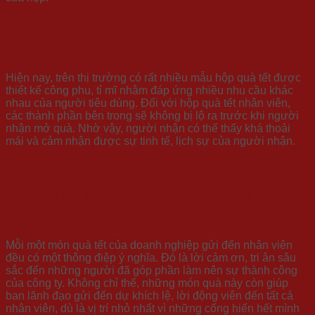
2. Cấu trúc hộp quà khiến món quà
Tết trở nên lịch sự và có giá trị hơn
Hiện nay, trên thị trường có rất nhiều mẫu hộp quà tết được
thiết kế công phu, tỉ mĩ nhằm đáp ứng nhiều nhu cầu khác
nhau của người tiêu dùng. Đối với hộp quà tết nhân viên,
các thành phần bên trong sẽ không bị lộ ra trước khi người
nhận mở quà. Nhờ vậy, người nhận có thể thấy khá thoải
mái và cảm nhận được sự tinh tế, lịch sự của người nhận.
3. Hộp quà tết nhân viên mang thông
điệp ý nghĩa
Mỗi một món quà tết của doanh nghiệp gửi đến nhân viên
đều có một thông điệp ý nghĩa. Đó là lời cảm ơn, tri ân sâu
sắc đến những người đã góp phần làm nên sự thành công
của công ty. Không chỉ thế, những món quà này còn giúp
ban lãnh đạo gửi đến dự khích lệ, lời động viên đến tất cả
nhân viên, dù là vị trí nhỏ nhất vì những cống hiến hết mình