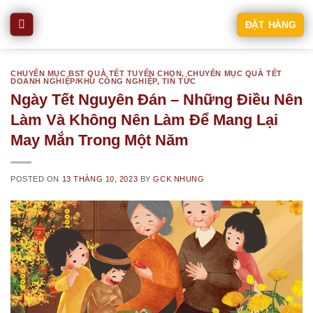
Skip
ĐẶT HÀNG
to
content
CHUYÊN MỤC BST QUÀ TẾT TUYỂN CHỌN
,
CHUYÊN MỤC QUÀ TẾT
DOANH NGHIỆP/KHU CÔNG NGHIỆP
,
TIN TỨC
Ngày Tết Nguyên Đán – Những Điều Nên
Làm Và Không Nên Làm Để Mang Lại
May Mắn Trong Một Năm
POSTED ON
13 THÁNG 10, 2023
BY
GCK NHUNG