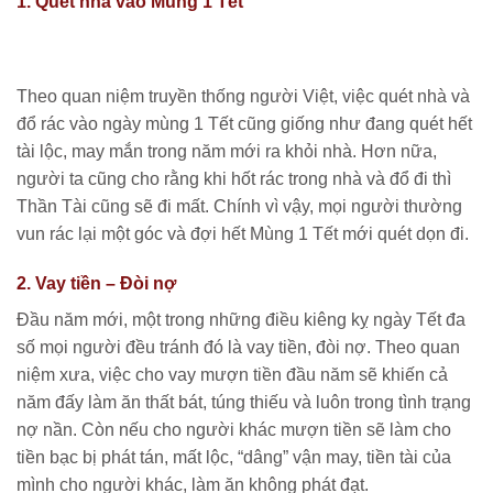
1. Quét nhà vào Mùng 1 Tết
Theo quan niệm truyền thống người Việt, việc quét nhà và
đổ rác vào ngày mùng 1 Tết cũng giống như đang quét hết
tài lộc, may mắn trong năm mới ra khỏi nhà. Hơn nữa,
người ta cũng cho rằng khi hốt rác trong nhà và đổ đi thì
Thần Tài cũng sẽ đi mất. Chính vì vậy, mọi người thường
vun rác lại một góc và đợi hết Mùng 1 Tết mới quét dọn đi.
2. Vay tiền – Đòi nợ
Đầu năm mới, một trong những điều kiêng kỵ ngày Tết đa
số mọi người đều tránh đó là vay tiền, đòi nợ. Theo quan
niệm xưa, việc cho vay mượn tiền đầu năm sẽ khiến cả
năm đấy làm ăn thất bát, túng thiếu và luôn trong tình trạng
nợ nần. Còn nếu cho người khác mượn tiền sẽ làm cho
tiền bạc bị phát tán, mất lộc, “dâng” vận may, tiền tài của
mình cho người khác, làm ăn không phát đạt.