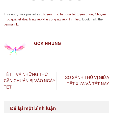
This entry was posted in
Chuyên mục bst quà tết tuyển chọn
,
Chuyên
mục quà tết doanh nghiệp/khu công nghiệp
,
Tin Tức
. Bookmark the
permalink
.
GCK NHUNG
TẾT – VÀ NHỮNG THỨ
SO SÁNH THÚ VỊ GIỮA
CẦN CHUẨN BỊ VÀO NGÀY
TẾT XƯA VÀ TẾT NAY
TẾT
Để lại một bình luận