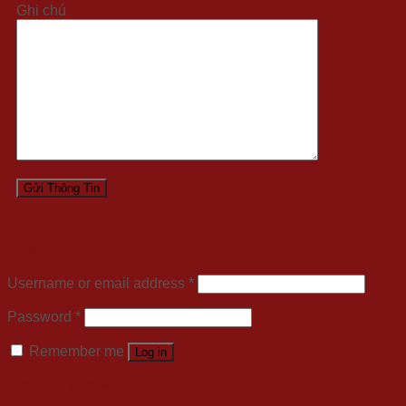
Ghi chú
Login
Username or email address
*
Password
*
Remember me
Log in
Lost your password?