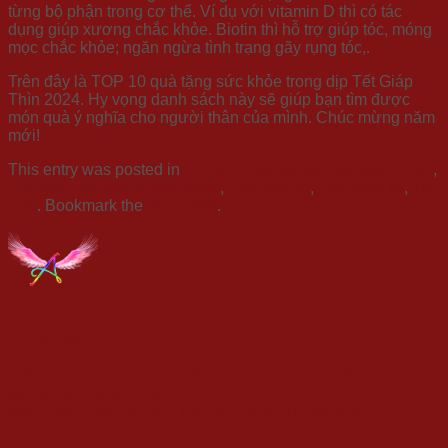
từng bộ phận trong cơ thể. Ví dụ với vitamin D thì có tác
dụng giúp xương chắc khỏe. Biotin thì hỗ trợ giúp tóc, móng
mọc chắc khỏe; ngăn ngừa tình trạng gãy rụng tóc,.
Trên đây là TOP 10 quà tặng sức khỏe trong dịp Tết Giáp
Thìn 2024. Hy vọng danh sách này sẽ giúp bạn tìm được
món quà ý nghĩa cho người thân của mình. Chúc mừng năm
mới!
This entry was posted in
Chuyên mục bst quà tết tuyển chọn
,
Chuyên mục quà tết sức khỏe
,
Hộp quà tết
,
Quà tặng tết
,
Tin
Tức
. Bookmark the
permalink
.
GCK NHUNG
HỘP QUÀ TẾT 2024 DƯỚI 500K – SANG TRỌNG, Ý
NGHĨA VÀ ĐẲNG CẤP
Mách bạn chọn giỏ quà Tết cao cấp từ 1tr phù hợp