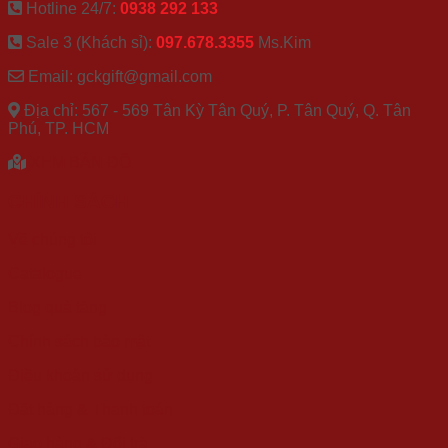
Hotline 24/7:
0938 292 133
Sale 3 (Khách sỉ):
097.678.3355
Ms.Kim
Email: gckgift@gmail.com
Địa chỉ: 567 - 569 Tân Kỳ Tân Quý, P. Tân Quý, Q. Tân
Phú, TP. HCM
XEM BẢN ĐỒ
CHÍNH SÁCH
Về chúng tôi
Catalogue
Blog quà tặng
Chính sách bảo mật
Điều khoản sử dụng
Đặt hàng & Thanh toán
Giao hàng & Đổi trả