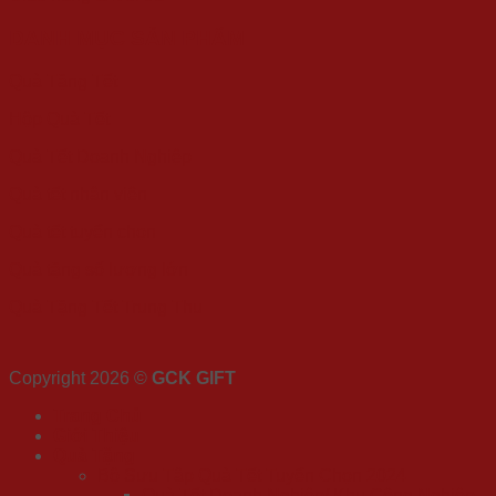
DANH MỤC SẢN PHẨM
Quà Tặng Tết
Hộp Quà Tết
Quà Tết Doanh Nghiệp
Quà tết nhân viên
Quà tết tuyển chọn
Quà tặng số lượng lớn
Quà Tặng Tết Trung Thu
Copyright 2026 ©
GCK GIFT
Trang Chủ
Giới Thiệu
Quà Tặng
Bộ Sưu Tập Quà Tết Tuyển Chọn 2024
Quà Tết Doanh Nghiệp/ Khu Công Nghiệp