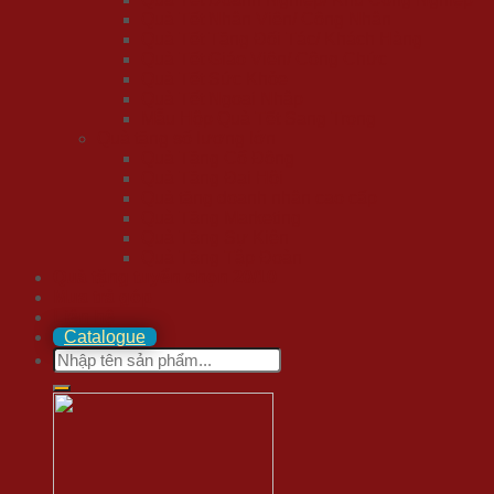
Quà Tết Nhân Viên/ Công Nhân
Quà Tết Tặng Đối Tác/ Khách Hàng
Quà Tết Giáo Viên/ Công Chức
Quà Tết Sức Khỏe
Quà Tết Ngoại Nhập
Mẫu Hộp Quà Tết Sang Trọng
Quà tặng số lượng lớn
Quà Tặng Cổ Đông
Quà Tặng Đại Hội
Quà tặng doanh nhân cao cấp
Quà Tặng Marketing
Quà Tặng Sự Kiện
Quà Tặng Tập Đoàn
Quà tặng tuyển chọn 20/10
Mua trả góp
Liên hệ
Catalogue
Search
for: