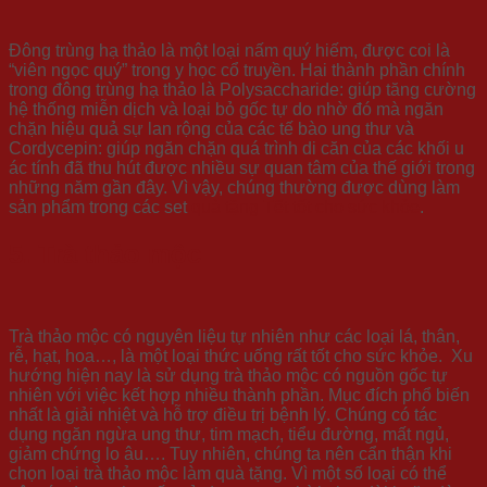
Đông trùng hạ thảo là một loại nấm quý hiếm, được coi là
“viên ngọc quý” trong y học cổ truyền. Hai thành phần chính
trong đông trùng hạ thảo là Polysaccharide: giúp tăng cường
hệ thống miễn dịch và loại bỏ gốc tự do nhờ đó mà ngăn
chặn hiệu quả sự lan rộng của các tế bào ung thư và
Cordycepin: giúp ngăn chặn quá trình di căn của các khối u
ác tính đã thu hút được nhiều sự quan tâm của thế giới trong
những năm gần đây. Vì vậy, chúng thường được dùng làm
sản phẩm trong các set
quà tặng Tết tốt cho sức khỏe
.
5. Trà thảo mộc
Trà thảo mộc có nguyên liệu tự nhiên như các loại lá, thân,
rễ, hạt, hoa…, là một loại thức uống rất tốt cho sức khỏe. Xu
hướng hiện nay là sử dụng trà thảo mộc có nguồn gốc tự
nhiên với việc kết hợp nhiều thành phần. Mục đích phổ biến
nhất là giải nhiệt và hỗ trợ điều trị bệnh lý. Chúng có tác
dụng ngăn ngừa ung thư, tim mạch, tiểu đường, mất ngủ,
giảm chứng lo âu…. Tuy nhiên, chúng ta nên cẩn thận khi
chọn loại trà thảo mộc làm quà tặng. Vì một số loại có thể