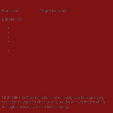
Để lại một bình luận
Bạn phải
đăng nhập
để gửi bình luận.
Bài viết mới
Tết sum vầy
Set quà Tết hạt dinh dưỡng chưa bao giờ hết “HOT”
Quà Tết ý nghĩa cho thành viên trong Gia đình
Đặt gia công quà Tết – Giải pháp tối ưu hóa thời gian
và tài chính cho Doanh nghiệp dịp Tết 2024
Mách bạn chọn giỏ quà Tết cao cấp từ 1tr phù hợp
THÔNG TIN LIÊN HỆ
CÔNG TY TRÁCH NHIỆM HỮU HẠN QUỐC TẾ
GCK GROUP
GCK GIFT là thương hiệu chuyên cung cấp hộp quà tặng
cao cấp, mang đến chất lượng, sự tận tâm và lợi ích cùng
trải nghiệm tuyệt vời cho khách hàng.