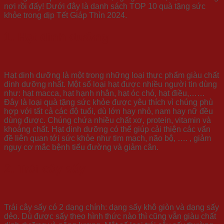
nơi rồi đấy! Dưới đây là danh sách TOP 10 quà tặng sức
khỏe trong dịp Tết Giáp Thìn 2024.
1. Hạt dinh dưỡng
Hạt dinh dưỡng là một trong những loại thực phẩm giàu chất
dinh dưỡng nhất. Một số loại hạt được nhiều người tin dùng
như: hạt macca, hạt hạnh nhân, hạt óc chó, hạt điều,……
Đây là loại quà tặng sức khỏe được yêu thích vì chúng phù
hợp với tất cả các độ tuổi, dù lớn hay nhỏ, nam hay nữ đều
dùng được. Chúng chứa nhiều chất xơ, protein, vitamin và
khoáng chất. Hạt dinh dưỡng có thể giúp cải thiện các vấn
đề liên quan tới sức khỏe như tim mạch, não bộ, …. , giảm
nguy cơ mắc bệnh tiểu đường và giảm cân.
2. Trái cây sấy
Trái cây sấy có 2 dạng chính: dạng sấy khô giòn và dạng sấy
dẻo. Dù được sấy theo hình thức nào thì cũng vẫn giàu chất