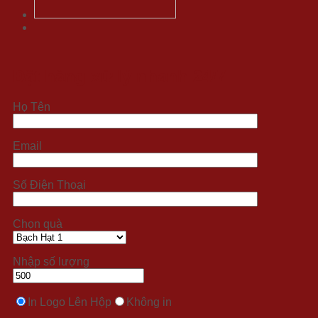
Đặt hàng xử lý nhanh 24/7
Họ Tên
Email
Số Điện Thoại
Chọn quà
Nhập số lượng
In Logo Lên Hộp
Không in