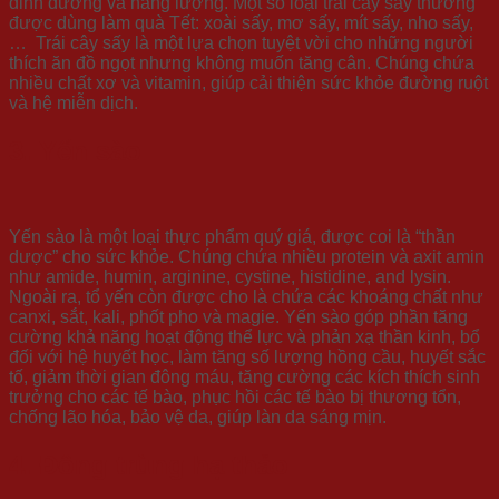
dinh dưỡng và năng lượng. Một số loại trái cây sấy thường
được dùng làm quà Tết: xoài sấy, mơ sấy, mít sấy, nho sấy,
… Trái cây sấy là một lựa chọn tuyệt vời cho những người
thích ăn đồ ngọt nhưng không muốn tăng cân. Chúng chứa
nhiều chất xơ và vitamin, giúp cải thiện sức khỏe đường ruột
và hệ miễn dịch.
3. Yến sào
Yến sào là một loại thực phẩm quý giá, được coi là “thần
dược” cho sức khỏe. Chúng chứa nhiều protein và axit amin
như amide, humin, arginine, cystine, histidine, and lysin.
Ngoài ra, tổ yến còn được cho là chứa các khoáng chất như
canxi, sắt, kali, phốt pho và magie. Yến sào góp phần tăng
cường khả năng hoạt động thể lực và phản xạ thần kinh, bổ
đối với hệ huyết học, làm tăng số lượng hồng cầu, huyết sắc
tố, giảm thời gian đông máu, tăng cường các kích thích sinh
trưởng cho các tế bào, phục hồi các tế bào bị thương tổn,
chống lão hóa, bảo vệ da, giúp làn da sáng mịn.
4. Đông trùng hạ thảo