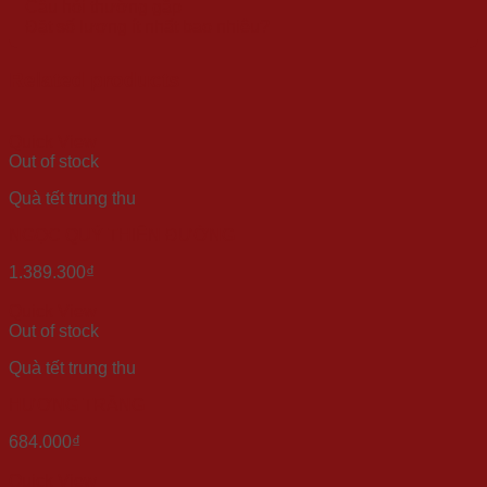
Câu hỏi thường gặp
Đặt số lượng ít nhất bao nhiêu?
Related products
Quick View
Out of stock
Quà tết trung thu
NGỌC QUÝ THIÊN ĐƯỜNG
1.389.300
₫
Quick View
Out of stock
Quà tết trung thu
HƯƠNG TRĂNG
684.000
₫
Quick View