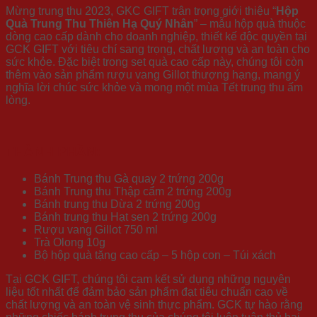
Mừng trung thu 2023, GKC GIFT trân trọng giới thiệu “
Hộp
Quà Trung Thu Thiên Hạ Quý Nhân
” – mẫu hộp quà thuộc
dòng cao cấp dành cho doanh nghiệp, thiết kế độc quyền tại
GCK GIFT với tiêu chí sang trọng, chất lượng và an toàn cho
sức khỏe. Đặc biệt trong set quà cao cấp này, chúng tôi còn
thêm vào sản phẩm rượu vang Gillot thượng hạng, mang ý
nghĩa lời chúc sức khỏe và mong một mùa Tết trung thu ấm
lòng.
THÀNH PHẦN:
Bánh Trung thu Gà quay 2 trứng 200g
Bánh Trung thu Thập cẩm 2 trứng 200g
Bánh trung thu Dừa 2 trứng 200g
Bánh trung thu Hạt sen 2 trứng 200g
Rượu vang Gillot 750 ml
Trà Olong 10g
Bộ hộp quà tặng cao cấp – 5 hộp con – Túi xách
Tại GCK GIFT, chúng tôi cam kết sử dụng những nguyên
liệu tốt nhất để đảm bảo sản phẩm đạt tiêu chuẩn cao về
chất lượng và an toàn vệ sinh thực phẩm. GCK tự hào rằng