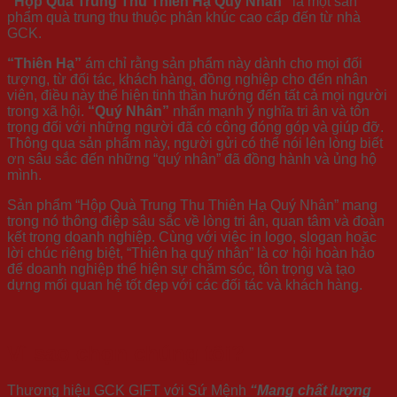
“Hộp Quà Trung Thu Thiên Hạ Quý Nhân”
là một sản
phẩm quà trung thu thuộc phân khúc cao cấp đến từ nhà
GCK.
“Thiên Hạ”
ám chỉ rằng sản phẩm này dành cho mọi đối
tượng, từ đối tác, khách hàng, đồng nghiệp cho đến nhân
viên, điều này thể hiện tinh thần hướng đến tất cả mọi người
trong xã hội.
“Quý Nhân”
nhấn mạnh ý nghĩa tri ân và tôn
trọng đối với những người đã có công đóng góp và giúp đỡ.
Thông qua sản phẩm này, người gửi có thể nói lên lòng biết
ơn sâu sắc đến những “quý nhân” đã đồng hành và ủng hộ
mình.
Sản phẩm “Hộp Quà Trung Thu Thiên Hạ Quý Nhân” mang
trong nó thông điệp sâu sắc về lòng tri ân, quan tâm và đoàn
kết trong doanh nghiệp. Cùng với việc in logo, slogan hoặc
lời chúc riêng biệt, “Thiên hạ quý nhân” là cơ hội hoàn hảo
để doanh nghiệp thể hiện sự chăm sóc, tôn trọng và tạo
dựng mối quan hệ tốt đẹp với các đối tác và khách hàng.
Vì sao chọn chúng tôi?
Thương hiệu GCK GIFT với Sứ Mệnh
“Mang chất lượng