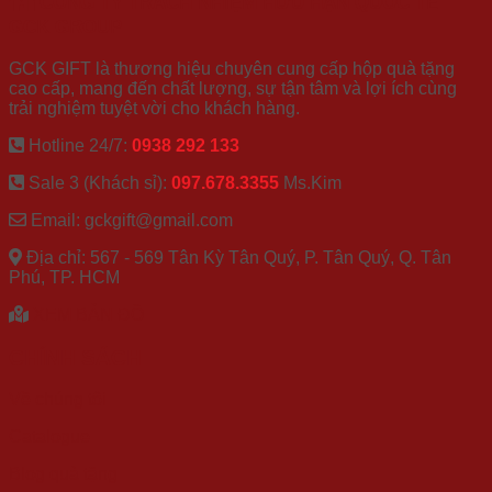
CÔNG TY TRÁCH NHIỆM HỮU HẠN QUỐC TẾ
GCK GROUP
GCK GIFT là thương hiệu chuyên cung cấp hộp quà tặng
cao cấp, mang đến chất lượng, sự tận tâm và lợi ích cùng
trải nghiệm tuyệt vời cho khách hàng.
Hotline 24/7:
0938 292 133
Sale 3 (Khách sỉ):
097.678.3355
Ms.Kim
Email: gckgift@gmail.com
Địa chỉ: 567 - 569 Tân Kỳ Tân Quý, P. Tân Quý, Q. Tân
Phú, TP. HCM
XEM BẢN ĐỒ
CHÍNH SÁCH
Về chúng tôi
Catalogue
Blog quà tặng