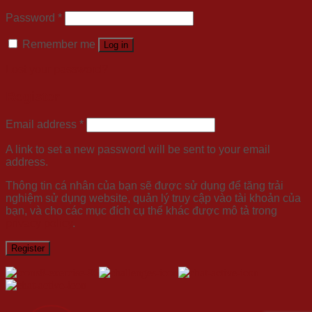
Password
*
Remember me
Log in
Lost your password?
Register
Email address
*
A link to set a new password will be sent to your email
address.
Thông tin cá nhân của bạn sẽ được sử dụng để tăng trải
nghiệm sử dụng website, quản lý truy cập vào tài khoản của
bạn, và cho các mục đích cụ thể khác được mô tả trong
privacy policy
.
Register