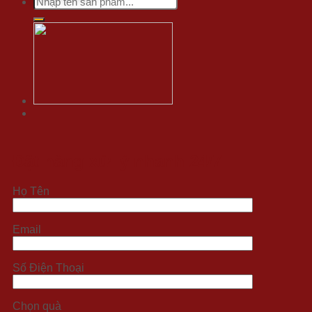
for:
Đặt hàng xử lý nhanh 24/7
Họ Tên
Email
Số Điện Thoại
Chọn quà