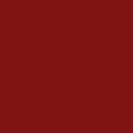
Chính sách bảo mật
Điều khoản sử dụng
Đặt hàng & Thanh toán
Giao hàng & Đổi trả
DANH MỤC SẢN PHẨM
Quà Tặng Tết
Hộp Quà Tết
Quà Tết Doanh Nghiệp
Quà tết nhân viên
Quà tết tuyển chọn
Quà tặng số lượng lớn
Quà Tặng Tết Trung Thu