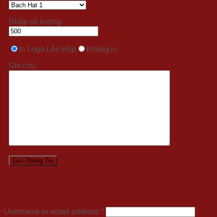
Nhập số lượng
In Logo Lên Hộp
Không in
Ghi chú
Login
Username or email address
*