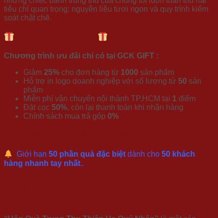
những chiếc bánh trung thu của chúng tôi luôn tuân thủ hai
tiêu chí quan trọng: nguyên liệu tươi ngon và quy trình kiểm
soát chặt chẽ.
ƯU ĐÃI HẤP DẪN
Chương trình ưu đãi chỉ có tại GCK GIFT :
Giảm
25%
cho đơn hàng từ
1000
sản phẩm
Hỗ trợ in logo doanh nghiệp với số lượng từ
50
sản
phẩm
Miễn phí vận chuyển nội thành TP.HCM tại
1
điểm
Đặt cọc
50%
, còn lại thanh toán khi nhận hàng
Chính sách mua trả góp
0%
ĐẶT HÀNG NGAY – ƯU ĐÃI LIỀN TAY
Giới hạn
50 phần quà đặc biệt
dành cho
50 khách
hàng nhanh tay nhất
..
Ý nghĩa hộp quà trung thiên hạ quý
nhân