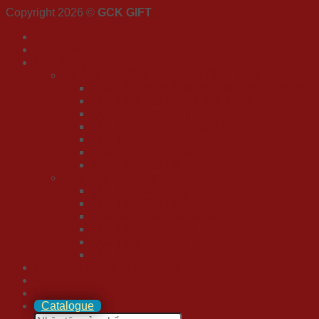
Copyright 2026 ©
GCK GIFT
Trang Chủ
Giới Thiệu
Quà Tặng
Bộ Sưu Tập Quà Tết Tuyển Chọn 2024
Quà Tết Doanh Nghiệp/ Khu Công Nghiệp
Quà Tết Nhân Viên/ Công Nhân
Quà Tết Tặng Đối Tác/ Khách Hàng
Quà Tết Giáo Viên/ Công Chức
Quà Tết Sức Khỏe
Quà Tết Ngoại Nhập
Mẫu Hộp Quà Tết Sang Trọng
Quà tặng số lượng lớn
Quà Tặng Cổ Đông
Quà Tặng Đại Hội
Quà tặng doanh nhân cao cấp
Quà Tặng Marketing
Quà Tặng Sự Kiện
Quà Tặng Tập Đoàn
Quà tặng tuyển chọn 20/10
Mua trả góp
Liên hệ
Catalogue
Search