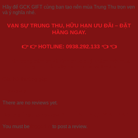
Hãy để GCK GIFT cùng bạn tạo nên mùa Trung Thu trọn vẹn
và ý nghĩa nhé.
VẠN SỰ TRUNG THU, HỮU HẠN ƯU ĐÃI – ĐẶT
HÀNG NGAY.
👉
👉
HOTLINE: 0938.292.133
👈
👈
Trân trọng cảm ơn và kính chúc quý khách một mùa
Trung Thu tràn đầy hạnh phúc và ấm áp!
Câu hỏi thường gặp
Reviews
There are no reviews yet.
Be the first to review “THIÊN HẠ QUÝ NHÂN”
You must be
logged in
to post a review.