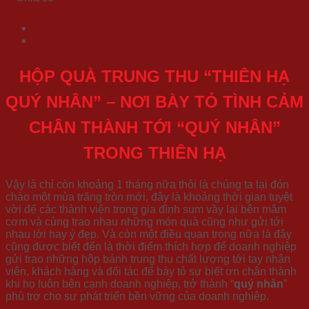
Description
Reviews (0)
HỘP QUÀ TRUNG THU “THIÊN HẠ
QUÝ NHÂN” – NƠI BÀY TỎ TÌNH CẢM
CHÂN THÀNH TỚI “QUÝ NHÂN”
TRONG THIÊN HẠ
Vậy là chỉ còn khoảng 1 tháng nữa thôi là chúng ta lại đón
chào một mùa trăng tròn mới, đây là khoảng thời gian tuyệt
vời để các thành viên trong gia đình sum vầy lại bên mâm
cơm và cùng trao nhau những món quà cũng như gửi tới
nhau lời hay ý đẹp. Và còn một điều quan trọng nữa là đây
cũng được biết đến là thời điểm thích hợp để doanh nghiệp
gửi trao những hộp bánh trung thu chất lượng tới tay nhân
viên, khách hàng và đối tác để bày tỏ sự biết ơn chân thành
khi họ luôn bên cạnh doanh nghiệp, trở thành “
quý nhân
”
phù trợ cho sự phát triển bền vững của doanh nghiệp.