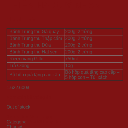
THIÊN HẠ QUÝ NHÂN
Thành phần
Bánh Trung thu Gà quay
200g, 2 trứng
Bánh Trung thu Thập cẩm
200g, 2 trứng
Bánh Trung thu Dừa
200g, 2 trứng
Bánh Trung thu Hạt sen
200g, 2 trứng
Rượu vang Gillot
750ml
Trà Olong
10g
Bộ hộp quà tặng cao cấp –
Bộ hộp quà tặng cao cấp
5 hộp con – Túi xách
1.622.600
₫
Xem toàn bộ thông tin
Out of stock
Xem video
Mua trả góp
Category:
Quà tết trung thu
Chia sẻ