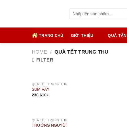
Skip
to
Search
for:
content
TRANG CHỦ
GIỚI THIỆU
QUÀ TẶ
HOME
/
QUÀ TẾT TRUNG THU
FILTER
OUT OF STOCK
QUÀ TẾT TRUNG THU
SUM VẦY
236.610
₫
OUT OF STOCK
QUÀ TẾT TRUNG THU
THƯỞNG NGUYỆT