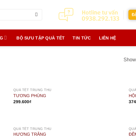
Đ
NG
BỘ SƯU TẬP QUÀ TẾT
TIN TỨC
LIÊN HỆ
Showi
OUT OF STOCK
QUÀ TẾT TRUNG THU
QUÀ
TƯƠNG PHÙNG
HỘ
299.600
₫
374
OUT OF STOCK
QUÀ TẾT TRUNG THU
QUÀ
HƯƠNG TRĂNG
ĐÊ