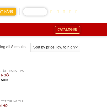
CART /
0
₫
ẶT HÀNG
CATALOGUE
ng all 8 results
OUT OF STOCK
 TẾT TRUNG THU
I NGỘ
.500
₫
OUT OF STOCK
 TẾT TRUNG THU
M HỘI