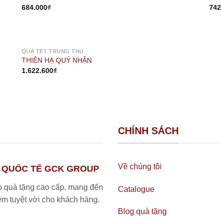
684.000
₫
742
OUT OF STOCK
QUÀ TẾT TRUNG THU
THIÊN HẠ QUÝ NHÂN
1.622.600
₫
CHÍNH SÁCH
Về chúng tôi
 QUỐC TẾ GCK GROUP
 quà tặng cao cấp, mang đến
Catalogue
iệm tuyệt vời cho khách hàng.
Blog quà tặng