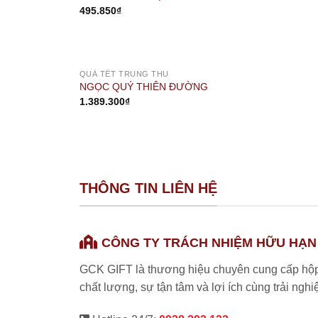
495.850
₫
OUT OF STOCK
QUÀ TẾT TRUNG THU
NGỌC QUÝ THIÊN ĐƯỜNG
1.389.300
₫
THÔNG TIN LIÊN HỆ
CÔNG TY TRÁCH NHIỆM HỮU HẠN
GCK GIFT là thương hiệu chuyên cung cấp hộp
chất lượng, sự tận tâm và lợi ích cùng trải ngh