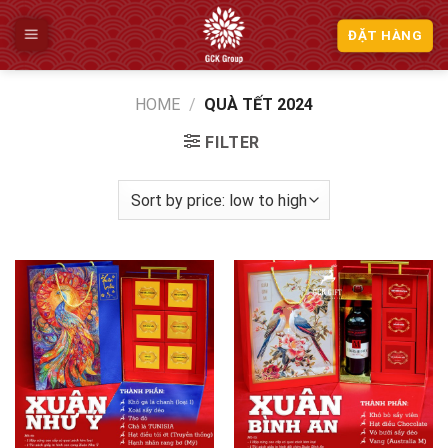
Skip
to
ĐẶT HÀNG
content
HOME
/
QUÀ TẾT 2024
FILTER