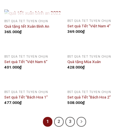
OUT OF STOCK
BST QUÀ TẾT TUYỂN CHỌN
BST QUÀ TẾT TUYỂN CHỌN
Set quà Tết “Việt Nam 4”
Quà tặng tết Xuân Bình An
369.000
₫
365.000
₫
OUT OF STOCK
BST QUÀ TẾT TUYỂN CHỌN
BST QUÀ TẾT TUYỂN CHỌN
Set quà Tết “Việt Nam 6”
Quà tặng Mùa Xuân
401.000
₫
428.000
₫
BST QUÀ TẾT TUYỂN CHỌN
BST QUÀ TẾT TUYỂN CHỌN
Set quà Tết “Bách Hoa 1”
Set quà Tết “Bách Hoa 2”
477.000
₫
508.000
₫
1
2
3