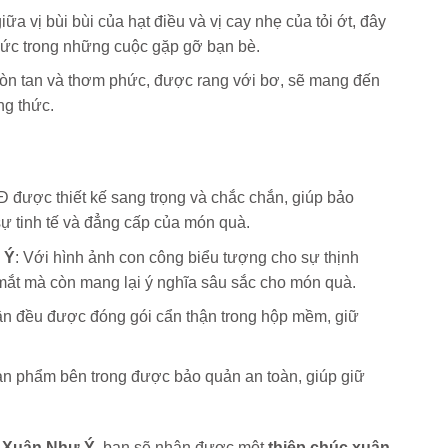
ữa vị bùi bùi của hạt điều và vị cay nhẹ của tỏi ớt, đây
hức trong những cuộc gặp gỡ bạn bè.
iòn tan và thơm phức, được rang với bơ, sẽ mang đến
ng thức.
 Đ được thiết kế sang trọng và chắc chắn, giúp bảo
sự tinh tế và đẳng cấp của món quà.
 Ý
: Với hình ảnh con công biểu tượng cho sự thịnh
mắt mà còn mang lại ý nghĩa sâu sắc cho món quà.
ần đều được đóng gói cẩn thận trong hộp mềm, giữ
ản phẩm bên trong được bảo quản an toàn, giúp giữ
 Xuân Như Ý
, bạn sẽ nhận được một
thiệp chúc xuân