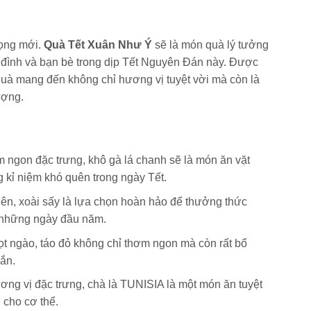
vọng mới.
Quà Tết Xuân Như Ý
sẽ là món quà lý tưởng
 đình và bạn bè trong dịp Tết Nguyên Đán này. Được
uà mang đến không chỉ hương vị tuyệt vời mà còn là
ượng.
m ngon đặc trưng, khô gà lá chanh sẽ là món ăn vặt
 kỉ niệm khó quên trong ngày Tết.
ên, xoài sấy là lựa chọn hoàn hảo để thưởng thức
g những ngày đầu năm.
gọt ngào, táo đỏ không chỉ thơm ngon mà còn rất bổ
ắn.
ương vị đặc trưng, chà là TUNISIA là một món ăn tuyệt
 cho cơ thể.