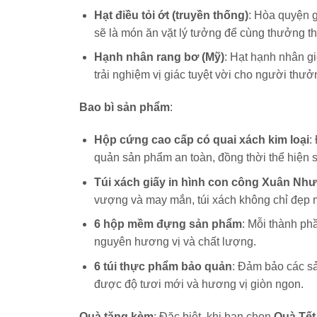
Hạt điều tỏi ớt (truyền thống)
: Hòa quyện gi
sẽ là món ăn vặt lý tưởng để cùng thưởng t
Hạnh nhân rang bơ (Mỹ)
: Hạt hạnh nhân g
trải nghiệm vị giác tuyệt vời cho người thưở
Bao bì sản phẩm
:
Hộp cứng cao cấp có quai xách kim loại
:
quản sản phẩm an toàn, đồng thời thể hiện 
Túi xách giấy in hình con công Xuân Như
vượng và may mắn, túi xách không chỉ đẹp 
6 hộp mềm đựng sản phẩm
: Mỗi thành ph
nguyên hương vị và chất lượng.
6 túi thực phẩm bảo quản
: Đảm bảo các s
được độ tươi mới và hương vị giòn ngon.
Quà tặng kèm
: Đặc biệt, khi bạn chọn
Quà Tết