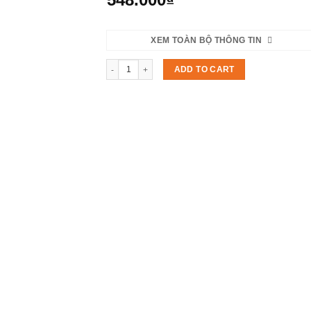
XEM TOÀN BỘ THÔNG TIN
Quà tết Xuân Như Ý quantity
ADD TO CART