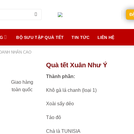
Đ
NG
BỘ SƯU TẬP QUÀ TẾT
TIN TỨC
LIÊN HỆ
OANH NHÂN CAO
Quà tết Xuân Như Ý
Thành phần:
Giao hàng
toàn quốc
Khô gà lá chanh (loại 1)
Xoài sấy dẻo
Táo đỏ
Chà là TUNISIA