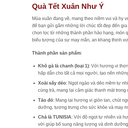
Quà Tết Xuân Như Ý
Mùa xuân đang về, mang theo niềm vui và hy 
để bạn gửi gắm những lời chúc tốt đẹp đến gia
chọn lọc từ những thành phần hảo hạng, món q
biểu tượng của sự may mắn, an khang thịnh v
Thành phần sản phẩm
:
Khô gà lá chanh (loại 1)
: Với hương vị thơ
hấp dẫn cho tất cả mọi người, tạo nên những
Xoài sấy dẻo
: Ngọt ngào và dẻo mềm tự nhi
cùng trà, mang lại cảm giác thanh mát tron
Táo đỏ
: Mang lại hương vị giòn tan, chút n
dưỡng, tượng trưng cho sức khỏe và may m
Chà là TUNISIA
: Với độ ngọt tự nhiên và h
vời giúp bổ sung năng lượng và dinh dưỡng