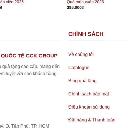
àn viên 2023
Quà mùa xuân 2023
0
₫
395.000
₫
CHÍNH SÁCH
Về chúng tôi
 QUỐC TẾ GCK GROUP
 quà tặng cao cấp, mang đến
Catalogue
iệm tuyệt vời cho khách hàng.
Blog quà tặng
Chính sách bảo mật
Điều khoản sử dụng
Đặt hàng & Thanh toán
uý, Q. Tân Phú, TP. HCM