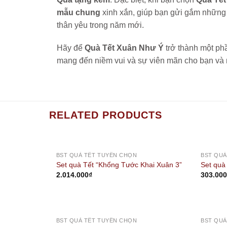
mẫu chung
xinh xắn, giúp bạn gửi gắm những 
thân yêu trong năm mới.
Hãy để
Quà Tết Xuân Như Ý
trở thành một ph
mang đến niềm vui và sự viên mãn cho bạn và
RELATED PRODUCTS
BST QUÀ TẾT TUYỂN CHỌN
BST QUÀ
Set quà Tết “Khổng Tước Khai Xuân 3”
Set quà
2.014.000
₫
303.00
OUT OF STOCK
BST QUÀ TẾT TUYỂN CHỌN
BST QUÀ