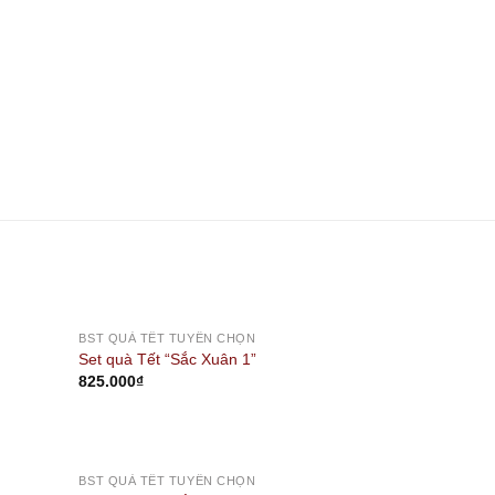
BST QUÀ TẾT TUYỂN CHỌN
Set quà Tết “Sắc Xuân 1”
825.000
₫
BST QUÀ TẾT TUYỂN CHỌN