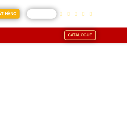
CART /
0
₫
ẶT HÀNG
CATALOGUE