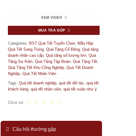
XEM VIDEO
MUA TRẢ GÓP
Categories:
BST Quà Tết Tuyển Chọn
,
Mẫu Hộp
Quà Tết Sang Trọng
,
Quà Tặng Cổ Đông
,
Quà tặng
doanh nhân cao cấp
,
Quà tặng số lượng lớn
,
Quà
Tặng Sự Kiện
,
Quà Tặng Tập Đoàn
,
Quà Tặng Tết
,
Quà Tặng Tết Khu Công Nghiệp
,
Quà Tết Doanh
Nghiệp
,
Quà Tết Nhân Viên
Tags:
Quà tết doanh nghiệp
,
quà tết đối tác
,
quà tết
khách hàng
,
quà tết nhân viên
,
quà tết xuân như ý
Chia sẻ
Câu hỏi thường gặp