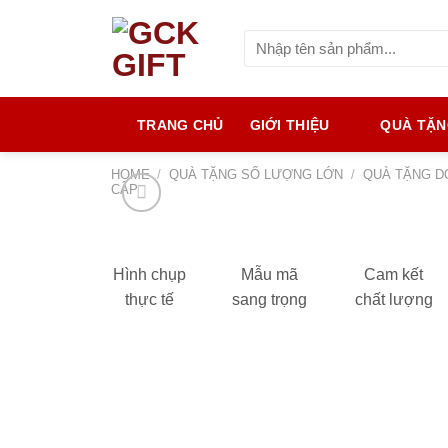
Skip
to
Search
for:
content
TRANG CHỦ
GIỚI THIỆU
QUÀ TẶ
HOME
/
QUÀ TẶNG SỐ LƯỢNG LỚN
/
QUÀ TẶNG D
CẤP
Hình chụp
Mẫu mã
Cam kết
thực tế
sang trọng
chất lượng