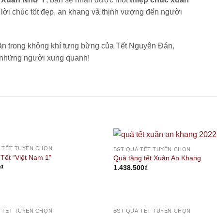
lời chúc tốt đẹp, an khang và thịnh vượng đến người
ần trong không khí tưng bừng của Tết Nguyên Đán,
 những người xung quanh!
 TẾT TUYỂN CHỌN
BST QUÀ TẾT TUYỂN CHỌN
 Tết “Việt Nam 1”
Quà tặng tết Xuân An Khang
0
₫
1.438.500
₫
OUT OF STOCK
 TẾT TUYỂN CHỌN
BST QUÀ TẾT TUYỂN CHỌN