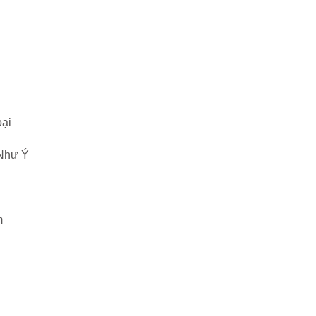
oại
 Như Ý
m