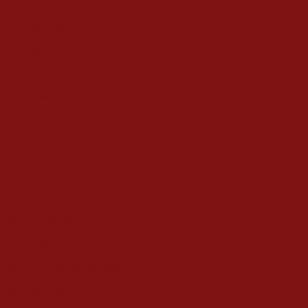
Về chúng tôi
Catalogue
Blog quà tặng
Chính sách bảo mật
Điều khoản sử dụng
Đặt hàng & Thanh toán
Giao hàng & Đổi trả
DANH MỤC SẢN PHẨM
Quà Tặng Tết
Hộp Quà Tết
Quà Tết Doanh Nghiệp
Quà tết nhân viên