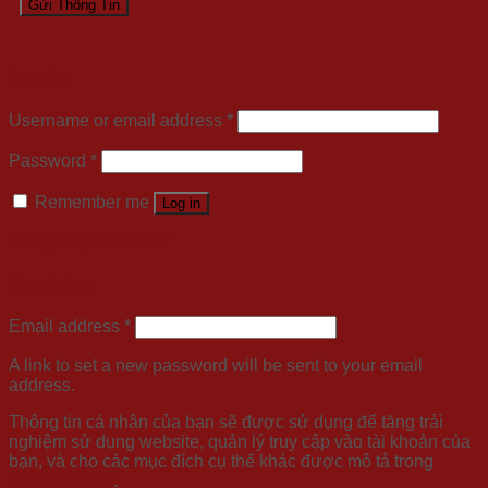
Login
Username or email address
*
Password
*
Remember me
Log in
Lost your password?
Register
Email address
*
A link to set a new password will be sent to your email
address.
Thông tin cá nhân của bạn sẽ được sử dụng để tăng trải
nghiệm sử dụng website, quản lý truy cập vào tài khoản của
bạn, và cho các mục đích cụ thể khác được mô tả trong
privacy policy
.