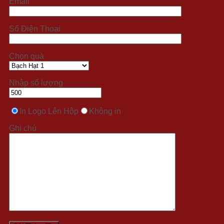
Email
Số Điện Thoại
Chọn quà
Nhập số lượng
In Logo Lên Hộp
Không in
Ghi chú