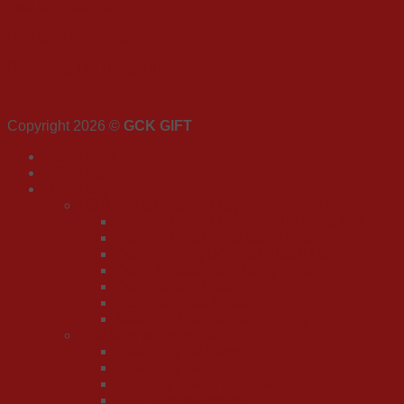
Quà tết tuyển chọn
Quà tặng số lượng lớn
Quà Tặng Tết Trung Thu
Copyright 2026 ©
GCK GIFT
Trang Chủ
Giới Thiệu
Quà Tặng
Bộ Sưu Tập Quà Tết Tuyển Chọn 2024
Quà Tết Doanh Nghiệp/ Khu Công Nghiệp
Quà Tết Nhân Viên/ Công Nhân
Quà Tết Tặng Đối Tác/ Khách Hàng
Quà Tết Giáo Viên/ Công Chức
Quà Tết Sức Khỏe
Quà Tết Ngoại Nhập
Mẫu Hộp Quà Tết Sang Trọng
Quà tặng số lượng lớn
Quà Tặng Cổ Đông
Quà Tặng Đại Hội
Quà tặng doanh nhân cao cấp
Quà Tặng Marketing