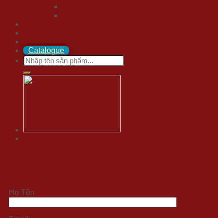
Quà Tặng Sự Kiện
Quà Tặng Tập Đoàn
Quà tặng tuyển chọn 20/10
Mua trả góp
Liên hệ
Catalogue
Search
for:
Đặt hàng xử lý nhanh 24/7
Họ Tên