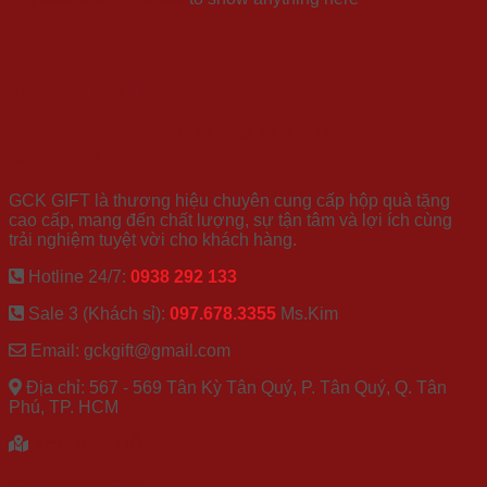
THÔNG TIN LIÊN HỆ
CÔNG TY TRÁCH NHIỆM HỮU HẠN QUỐC TẾ
GCK GROUP
GCK GIFT là thương hiệu chuyên cung cấp hộp quà tặng
cao cấp, mang đến chất lượng, sự tận tâm và lợi ích cùng
trải nghiệm tuyệt vời cho khách hàng.
Hotline 24/7:
0938 292 133
Sale 3 (Khách sỉ):
097.678.3355
Ms.Kim
Email: gckgift@gmail.com
Địa chỉ: 567 - 569 Tân Kỳ Tân Quý, P. Tân Quý, Q. Tân
Phú, TP. HCM
XEM BẢN ĐỒ
CHÍNH SÁCH