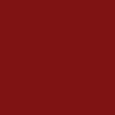
Về chúng tôi
Catalogue
Blog quà tặng
Chính sách bảo mật
Điều khoản sử dụng
Đặt hàng & Thanh toán
Giao hàng & Đổi trả
DANH MỤC SẢN PHẨM
Quà Tặng Tết
Hộp Quà Tết
Quà Tết Doanh Nghiệp
Quà tết nhân viên