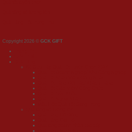
Quà tết tuyển chọn
Quà tặng số lượng lớn
Quà Tặng Tết Trung Thu
Copyright 2026 ©
GCK GIFT
Trang Chủ
Giới Thiệu
Quà Tặng
Bộ Sưu Tập Quà Tết Tuyển Chọn 2024
Quà Tết Doanh Nghiệp/ Khu Công Nghiệp
Quà Tết Nhân Viên/ Công Nhân
Quà Tết Tặng Đối Tác/ Khách Hàng
Quà Tết Giáo Viên/ Công Chức
Quà Tết Sức Khỏe
Quà Tết Ngoại Nhập
Mẫu Hộp Quà Tết Sang Trọng
Quà tặng số lượng lớn
Quà Tặng Cổ Đông
Quà Tặng Đại Hội
Quà tặng doanh nhân cao cấp
Quà Tặng Marketing