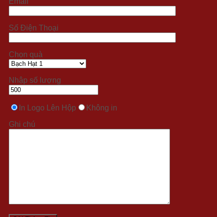
Email
Số Điện Thoại
Chọn quà
Nhập số lượng
In Logo Lên Hộp
Không in
Ghi chú