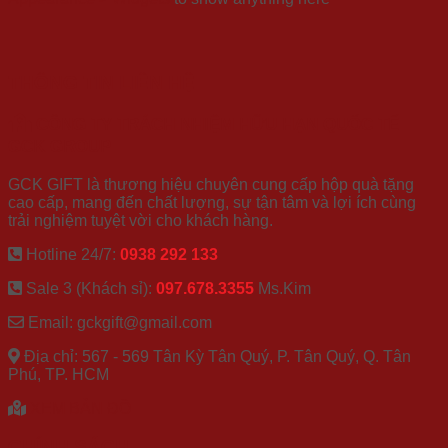
THÔNG TIN LIÊN HỆ
CÔNG TY TRÁCH NHIỆM HỮU HẠN QUỐC TẾ
GCK GROUP
GCK GIFT là thương hiệu chuyên cung cấp hộp quà tặng
cao cấp, mang đến chất lượng, sự tận tâm và lợi ích cùng
trải nghiệm tuyệt vời cho khách hàng.
Hotline 24/7:
0938 292 133
Sale 3 (Khách sỉ):
097.678.3355
Ms.Kim
Email: gckgift@gmail.com
Địa chỉ: 567 - 569 Tân Kỳ Tân Quý, P. Tân Quý, Q. Tân
Phú, TP. HCM
XEM BẢN ĐỒ
CHÍNH SÁCH