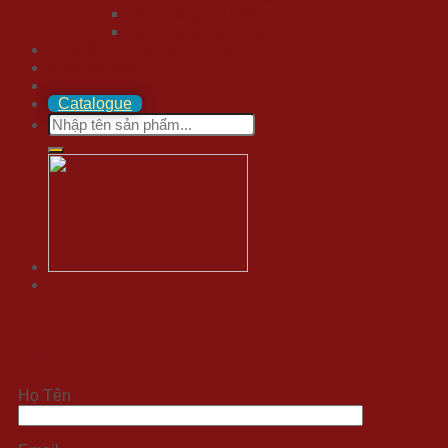
Quà Tặng Sự Kiện
Quà Tặng Tập Đoàn
Quà tặng tuyển chọn 20/10
Mua trả góp
Liên hệ
Catalogue
Search
for:
Đặt hàng xử lý nhanh 24/7
Họ Tên