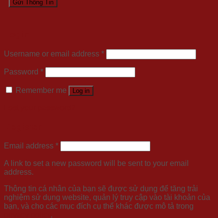
Login
Username or email address
*
Password
*
Remember me
Log in
Lost your password?
Register
Email address
*
A link to set a new password will be sent to your email
address.
Thông tin cá nhân của bạn sẽ được sử dụng để tăng trải
nghiệm sử dụng website, quản lý truy cập vào tài khoản của
bạn, và cho các mục đích cụ thể khác được mô tả trong
privacy policy
.