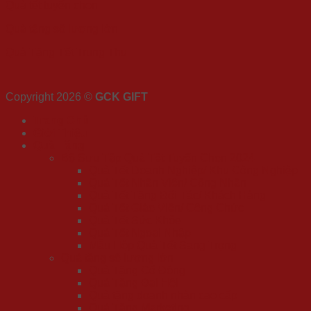
Quà tết tuyển chọn
Quà tặng số lượng lớn
Quà Tặng Tết Trung Thu
Copyright 2026 ©
GCK GIFT
Trang Chủ
Giới Thiệu
Quà Tặng
Bộ Sưu Tập Quà Tết Tuyển Chọn 2024
Quà Tết Doanh Nghiệp/ Khu Công Nghiệp
Quà Tết Nhân Viên/ Công Nhân
Quà Tết Tặng Đối Tác/ Khách Hàng
Quà Tết Giáo Viên/ Công Chức
Quà Tết Sức Khỏe
Quà Tết Ngoại Nhập
Mẫu Hộp Quà Tết Sang Trọng
Quà tặng số lượng lớn
Quà Tặng Cổ Đông
Quà Tặng Đại Hội
Quà tặng doanh nhân cao cấp
Quà Tặng Marketing