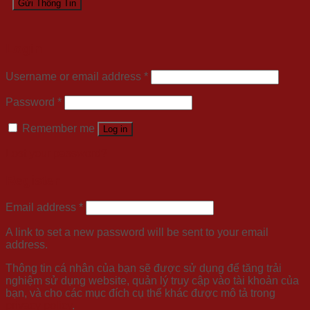
Login
Username or email address
*
Password
*
Remember me
Log in
Lost your password?
Register
Email address
*
A link to set a new password will be sent to your email
address.
Thông tin cá nhân của bạn sẽ được sử dụng để tăng trải
nghiệm sử dụng website, quản lý truy cập vào tài khoản của
bạn, và cho các mục đích cụ thể khác được mô tả trong
privacy policy
.