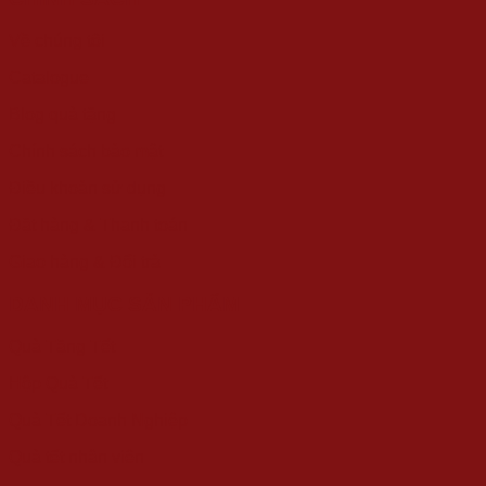
Về chúng tôi
Catalogue
Blog quà tặng
Chính sách bảo mật
Điều khoản sử dụng
Đặt hàng & Thanh toán
Giao hàng & Đổi trả
DANH MỤC SẢN PHẨM
Quà Tặng Tết
Hộp Quà Tết
Quà Tết Doanh Nghiệp
Quà tết nhân viên