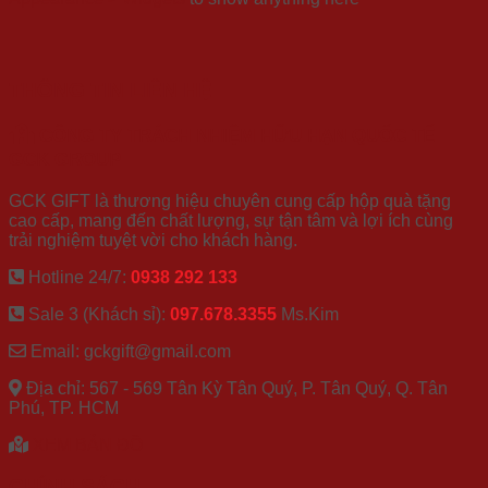
THÔNG TIN LIÊN HỆ
CÔNG TY TRÁCH NHIỆM HỮU HẠN QUỐC TẾ
GCK GROUP
GCK GIFT là thương hiệu chuyên cung cấp hộp quà tặng
cao cấp, mang đến chất lượng, sự tận tâm và lợi ích cùng
trải nghiệm tuyệt vời cho khách hàng.
Hotline 24/7:
0938 292 133
Sale 3 (Khách sỉ):
097.678.3355
Ms.Kim
Email: gckgift@gmail.com
Địa chỉ: 567 - 569 Tân Kỳ Tân Quý, P. Tân Quý, Q. Tân
Phú, TP. HCM
XEM BẢN ĐỒ
CHÍNH SÁCH