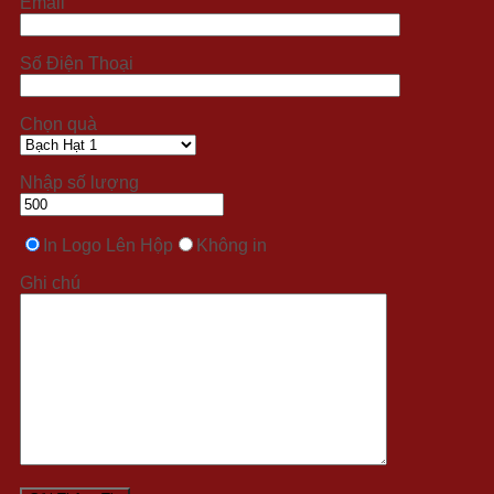
Email
Số Điện Thoại
Chọn quà
Nhập số lượng
In Logo Lên Hộp
Không in
Ghi chú