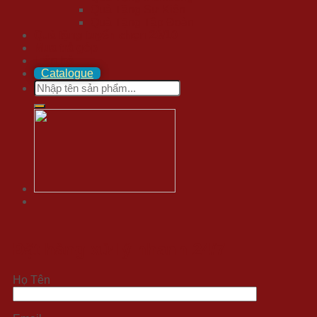
Quà Tặng Sự Kiện
Quà Tặng Tập Đoàn
Quà tặng tuyển chọn 20/10
Mua trả góp
Liên hệ
Catalogue
Search
for:
Đặt hàng xử lý nhanh 24/7
Họ Tên