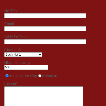
Đặt hàng xử lý nhanh 24/7
Họ Tên
Email
Số Điện Thoại
Chọn quà
Nhập số lượng
In Logo Lên Hộp
Không in
Ghi chú