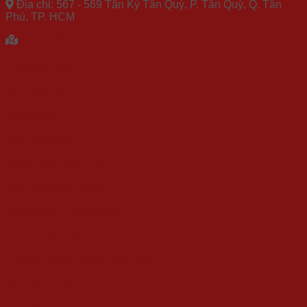
Địa chỉ: 567 - 569 Tân Kỳ Tân Quý, P. Tân Quý, Q. Tân
Phú, TP. HCM
XEM BẢN ĐỒ
CHÍNH SÁCH
Về chúng tôi
Catalogue
Blog quà tặng
Chính sách bảo mật
Điều khoản sử dụng
Đặt hàng & Thanh toán
Giao hàng & Đổi trả
DANH MỤC SẢN PHẨM
Quà Tặng Tết