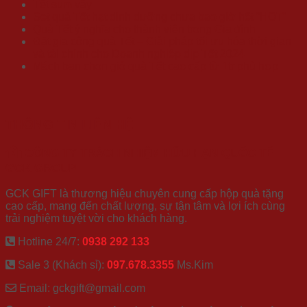
Tết sum vầy
Set quà Tết hạt dinh dưỡng chưa bao giờ hết “HOT”
Quà Tết ý nghĩa cho thành viên trong Gia đình
Đặt gia công quà Tết – Giải pháp tối ưu hóa thời gian
và tài chính cho Doanh nghiệp dịp Tết 2024
Mách bạn chọn giỏ quà Tết cao cấp từ 1tr phù hợp
THÔNG TIN LIÊN HỆ
CÔNG TY TRÁCH NHIỆM HỮU HẠN QUỐC TẾ
GCK GROUP
GCK GIFT là thương hiệu chuyên cung cấp hộp quà tặng
cao cấp, mang đến chất lượng, sự tận tâm và lợi ích cùng
trải nghiệm tuyệt vời cho khách hàng.
Hotline 24/7:
0938 292 133
Sale 3 (Khách sỉ):
097.678.3355
Ms.Kim
Email: gckgift@gmail.com