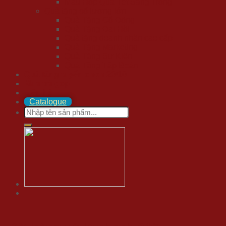
Mẫu Hộp Quà Tết Sang Trọng
Quà tặng số lượng lớn
Quà Tặng Cổ Đông
Quà Tặng Đại Hội
Quà tặng doanh nhân cao cấp
Quà Tặng Marketing
Quà Tặng Sự Kiện
Quà Tặng Tập Đoàn
Quà tặng tuyển chọn 20/10
Mua trả góp
Liên hệ
Catalogue
Search
for: