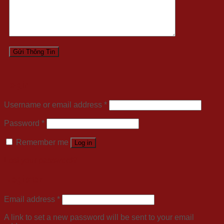
Login
Username or email address
*
Password
*
Remember me
Log in
Lost your password?
Register
Email address
*
A link to set a new password will be sent to your email