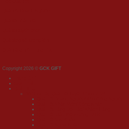
Hộp Quà Tết
Quà Tết Doanh Nghiệp
Quà tết nhân viên
Quà tết tuyển chọn
Quà tặng số lượng lớn
Quà Tặng Tết Trung Thu
Copyright 2026 ©
GCK GIFT
Trang Chủ
Giới Thiệu
Quà Tặng
Bộ Sưu Tập Quà Tết Tuyển Chọn 2024
Quà Tết Doanh Nghiệp/ Khu Công Nghiệp
Quà Tết Nhân Viên/ Công Nhân
Quà Tết Tặng Đối Tác/ Khách Hàng
Quà Tết Giáo Viên/ Công Chức
Quà Tết Sức Khỏe
Quà Tết Ngoại Nhập