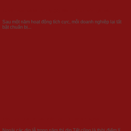
Tư vấn mua quà tết công ty Qúy Mão phù hợp với ngân sách
Sau một năm hoạt động tích cực, mỗi doanh nghiệp lại tất
bật chuẩn bị...
Tổng Hợp Quà Tết Giáo Viên Hợp Túi Tiền & Ý Nghĩa
Ngoài các dịp lễ trong năm thì dịp Tết cũng là thời điểm lí