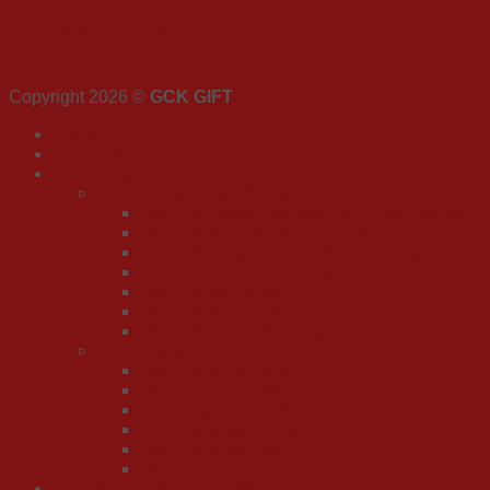
Quà Tặng Tết Trung Thu
Copyright 2026 ©
GCK GIFT
Trang Chủ
Giới Thiệu
Quà Tặng
Bộ Sưu Tập Quà Tết Tuyển Chọn 2024
Quà Tết Doanh Nghiệp/ Khu Công Nghiệp
Quà Tết Nhân Viên/ Công Nhân
Quà Tết Tặng Đối Tác/ Khách Hàng
Quà Tết Giáo Viên/ Công Chức
Quà Tết Sức Khỏe
Quà Tết Ngoại Nhập
Mẫu Hộp Quà Tết Sang Trọng
Quà tặng số lượng lớn
Quà Tặng Cổ Đông
Quà Tặng Đại Hội
Quà tặng doanh nhân cao cấp
Quà Tặng Marketing
Quà Tặng Sự Kiện
Quà Tặng Tập Đoàn
Quà tặng tuyển chọn 20/10