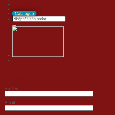
Mua trả góp
Liên hệ
Catalogue
Search
for:
Đặt hàng xử lý nhanh 24/7
Họ Tên
Email