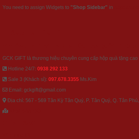
You need to assign Widgets to
"Shop Sidebar"
in
Appearance
THÔNG TIN LIÊN HỆ
CÔNG TY TRÁCH NHIỆM HỮU HẠN QUỐC TẾ GCK
GCK GIFT là thương hiệu chuyên cung cấp hộp quà tặng cao cấ
Hotline 24/7:
0938 292 133
Sale 3 (Khách sỉ):
097.678.3355
Ms.Kim
Email: gckgift@gmail.com
Địa chỉ: 567 - 569 Tân Kỳ Tân Quý, P. Tân Quý, Q. Tân Ph
XEM BẢN ĐỒ
CHÍNH SÁCH
Về chúng tôi