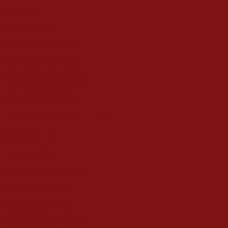
Catalogue
Blog quà tặng
Chính sách bảo mật
Điều khoản sử dụng
Đặt hàng & Thanh toán
Giao hàng & Đổi trả
DANH MỤC SẢN PHẨM
Quà Tặng Tết
Hộp Quà Tết
Quà Tết Doanh Nghiệp
Quà tết nhân viên
Quà tết tuyển chọn
Quà tặng số lượng lớn