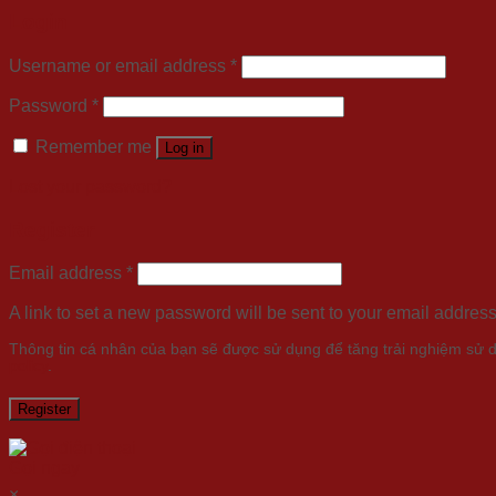
Login
Username or email address
*
Password
*
Remember me
Log in
Lost your password?
Register
Email address
*
A link to set a new password will be sent to your email address
Thông tin cá nhân của bạn sẽ được sử dụng để tăng trải nghiệm sử d
policy
.
Register
Gọi ngay
×