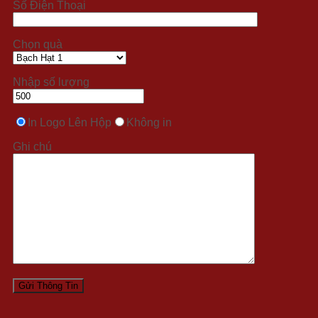
Số Điện Thoại
Chọn quà
Nhập số lượng
In Logo Lên Hộp
Không in
Ghi chú