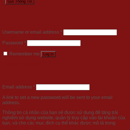
Login
Username or email address
*
Password
*
Remember me
Log in
Lost your password?
Register
Email address
*
A link to set a new password will be sent to your email
address.
Thông tin cá nhân của bạn sẽ được sử dụng để tăng trải
nghiệm sử dụng website, quản lý truy cập vào tài khoản của
bạn, và cho các mục đích cụ thể khác được mô tả trong
privacy policy
.