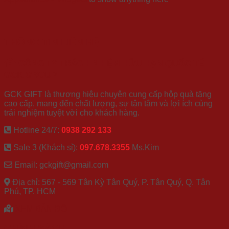
THÔNG TIN LIÊN HỆ
CÔNG TY TRÁCH NHIỆM HỮU HẠN QUỐC TẾ
GCK GROUP
GCK GIFT là thương hiệu chuyên cung cấp hộp quà tặng
cao cấp, mang đến chất lượng, sự tận tâm và lợi ích cùng
trải nghiệm tuyệt vời cho khách hàng.
Hotline 24/7:
0938 292 133
Sale 3 (Khách sỉ):
097.678.3355
Ms.Kim
Email: gckgift@gmail.com
Địa chỉ: 567 - 569 Tân Kỳ Tân Quý, P. Tân Quý, Q. Tân
Phú, TP. HCM
XEM BẢN ĐỒ
CHÍNH SÁCH