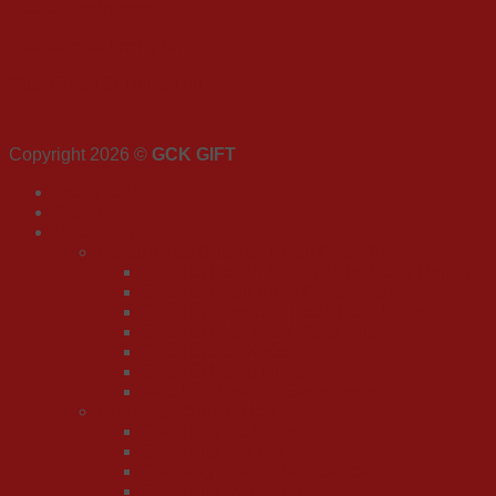
Quà tết tuyển chọn
Quà tặng số lượng lớn
Quà Tặng Tết Trung Thu
Copyright 2026 ©
GCK GIFT
Trang Chủ
Giới Thiệu
Quà Tặng
Bộ Sưu Tập Quà Tết Tuyển Chọn 2024
Quà Tết Doanh Nghiệp/ Khu Công Nghiệp
Quà Tết Nhân Viên/ Công Nhân
Quà Tết Tặng Đối Tác/ Khách Hàng
Quà Tết Giáo Viên/ Công Chức
Quà Tết Sức Khỏe
Quà Tết Ngoại Nhập
Mẫu Hộp Quà Tết Sang Trọng
Quà tặng số lượng lớn
Quà Tặng Cổ Đông
Quà Tặng Đại Hội
Quà tặng doanh nhân cao cấp
Quà Tặng Marketing