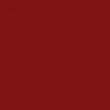
Về chúng tôi
Catalogue
Blog quà tặng
Chính sách bảo mật
Điều khoản sử dụng
Đặt hàng & Thanh toán
Giao hàng & Đổi trả
DANH MỤC SẢN PHẨM
Quà Tặng Tết
Hộp Quà Tết
Quà Tết Doanh Nghiệp
Quà tết nhân viên