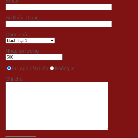
Email
Số Điện Thoại
Chọn quà
Nhập số lượng
In Logo Lên Hộp
Không in
Ghi chú