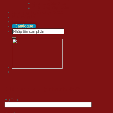
Quà Tặng Sự Kiện
Quà Tặng Tập Đoàn
Quà tặng tuyển chọn 20/10
Mua trả góp
Liên hệ
Catalogue
Search
for:
Đặt hàng xử lý nhanh 24/7
Họ Tên