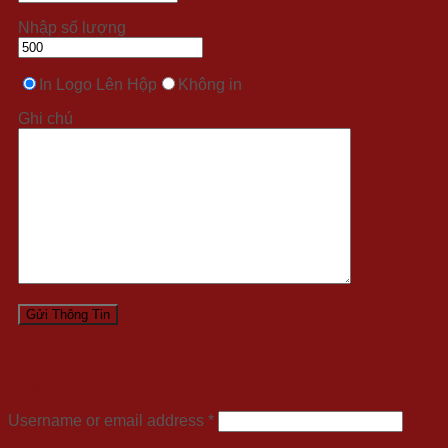
Nhập số lượng
In Logo Lên Hộp
Không in
Ghi chú
Login
Username or email address
*