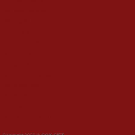
Chính sách bảo mật
Điều khoản sử dụng
Đặt hàng & Thanh toán
Giao hàng & Đổi trả
DANH MỤC SẢN PHẨM
Quà Tặng Tết
Hộp Quà Tết
Quà Tết Doanh Nghiệp
Quà tết nhân viên
Quà tết tuyển chọn
Quà tặng số lượng lớn
Quà Tặng Tết Trung Thu