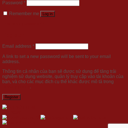
Password
*
Remember me
Log in
Lost your password?
Register
Email address
*
A link to set a new password will be sent to your email
address.
Thông tin cá nhân của bạn sẽ được sử dụng để tăng trải
nghiệm sử dụng website, quản lý truy cập vào tài khoản của
bạn, và cho các mục đích cụ thể khác được mô tả trong
privacy policy
.
Register
Gọi ngay