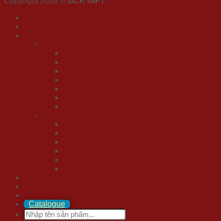
Copyright 2026 ©
GCK GIFT
Trang Chủ
Giới Thiệu
Quà Tặng
Bộ Sưu Tập Quà Tết Tuyển Chọn 2024
Quà Tết Doanh Nghiệp/ Khu Công Nghiệp
Quà Tết Nhân Viên/ Công Nhân
Quà Tết Tặng Đối Tác/ Khách Hàng
Quà Tết Giáo Viên/ Công Chức
Quà Tết Sức Khỏe
Quà Tết Ngoại Nhập
Mẫu Hộp Quà Tết Sang Trọng
Quà tặng số lượng lớn
Quà Tặng Cổ Đông
Quà Tặng Đại Hội
Quà tặng doanh nhân cao cấp
Quà Tặng Marketing
Quà Tặng Sự Kiện
Quà Tặng Tập Đoàn
Quà tặng tuyển chọn 20/10
Mua trả góp
Liên hệ
Catalogue
Search