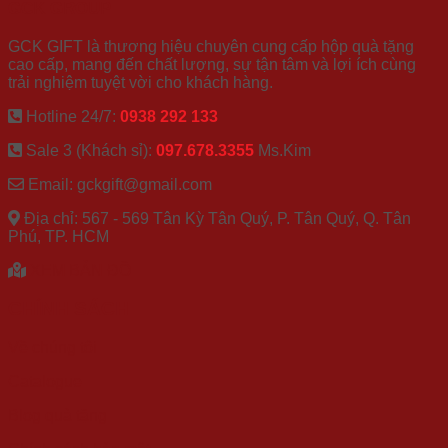
GCK GROUP
GCK GIFT là thương hiệu chuyên cung cấp hộp quà tặng
cao cấp, mang đến chất lượng, sự tận tâm và lợi ích cùng
trải nghiệm tuyệt vời cho khách hàng.
Hotline 24/7:
0938 292 133
Sale 3 (Khách sỉ):
097.678.3355
Ms.Kim
Email: gckgift@gmail.com
Địa chỉ: 567 - 569 Tân Kỳ Tân Quý, P. Tân Quý, Q. Tân
Phú, TP. HCM
XEM BẢN ĐỒ
CHÍNH SÁCH
Về chúng tôi
Catalogue
Blog quà tặng