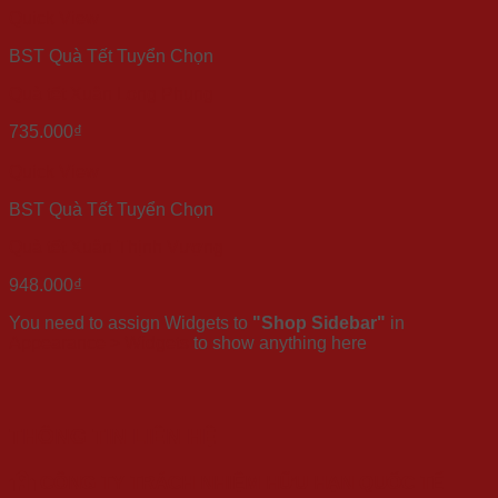
Quick View
BST Quà Tết Tuyển Chọn
Quà tết Xuân Long Phụng
735.000
₫
Quick View
BST Quà Tết Tuyển Chọn
Quà tết Xuân Thịnh Vượng
948.000
₫
You need to assign Widgets to
"Shop Sidebar"
in
Appearance > Widgets
to show anything here
THÔNG TIN LIÊN HỆ
CÔNG TY TRÁCH NHIỆM HỮU HẠN QUỐC TẾ