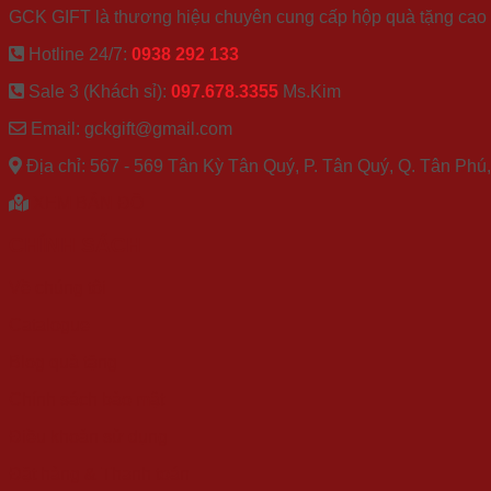
GCK GIFT là thương hiệu chuyên cung cấp hộp quà tặng cao cấ
Hotline 24/7:
0938 292 133
Sale 3 (Khách sỉ):
097.678.3355
Ms.Kim
Email: gckgift@gmail.com
Địa chỉ: 567 - 569 Tân Kỳ Tân Quý, P. Tân Quý, Q. Tân Ph
XEM BẢN ĐỒ
CHÍNH SÁCH
Về chúng tôi
Catalogue
Blog quà tặng
Chính sách bảo mật
Điều khoản sử dụng
Đặt hàng & Thanh toán