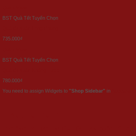
Quick View
BST Quà Tết Tuyển Chọn
Quà tết Xuân Long Phụng
735.000
₫
Quick View
BST Quà Tết Tuyển Chọn
Quà tết Xuân Khổng Tước
780.000
₫
You need to assign Widgets to
"Shop Sidebar"
in
Appearance
THÔNG TIN LIÊN HỆ
CÔNG TY TRÁCH NHIỆM HỮU HẠN QUỐC TẾ GCK