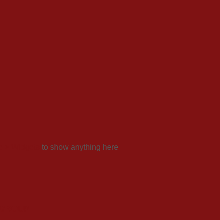
 > Widgets
to show anything here
 GROUP