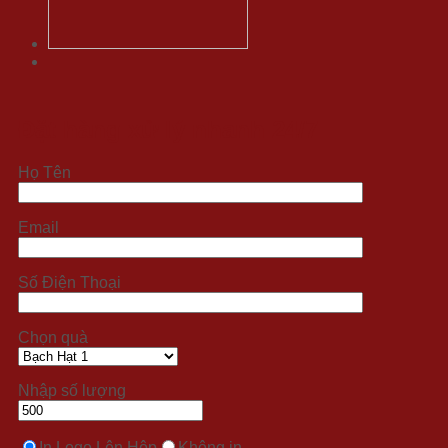
Đặt hàng xử lý nhanh 24/7
Họ Tên
Email
Số Điện Thoại
Chọn quà
Nhập số lượng
In Logo Lên Hộp
Không in