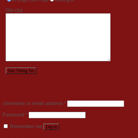
Ghi chú
Login
Username or email address
*
Password
*
Remember me
Log in
Lost your password?