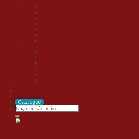
Bộ Sưu Tập Quà Tết Tuyển Chọn 2024
Quà Tết Doanh Nghiệp/ Khu Công Nghiệp
Quà Tết Nhân Viên/ Công Nhân
Quà Tết Tặng Đối Tác/ Khách Hàng
Quà Tết Giáo Viên/ Công Chức
Quà Tết Sức Khỏe
Quà Tết Ngoại Nhập
Mẫu Hộp Quà Tết Sang Trọng
Quà tặng số lượng lớn
Quà Tặng Cổ Đông
Quà Tặng Đại Hội
Quà tặng doanh nhân cao cấp
Quà Tặng Marketing
Quà Tặng Sự Kiện
Quà Tặng Tập Đoàn
Quà tặng tuyển chọn 20/10
Mua trả góp
Liên hệ
Catalogue
Search
for: