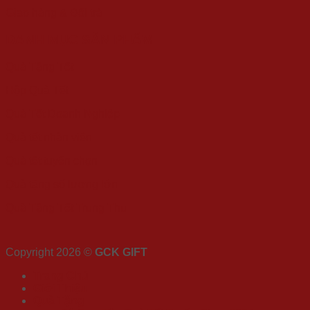
Giao hàng & Đổi trả
DANH MỤC SẢN PHẨM
Quà Tặng Tết
Hộp Quà Tết
Quà Tết Doanh Nghiệp
Quà tết nhân viên
Quà tết tuyển chọn
Quà tặng số lượng lớn
Quà Tặng Tết Trung Thu
Copyright 2026 ©
GCK GIFT
Trang Chủ
Giới Thiệu
Quà Tặng